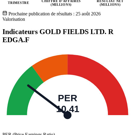
CHIFFRE D'AFFAIRES
RÉSULTAT NET
TRIMESTRE
(MILLIONS)
(MILLIONS)
Valeurs trimestrielles en millions (ZAC)
Prochaine publication de résultats :
25 août 2026
Valorisation
Indicateurs GOLD FIELDS LTD. R
EDGA.F
PER
10,41
PER (Price Earnings Ratio)