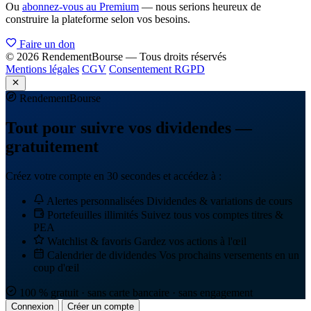
Ou
abonnez-vous au Premium
— nous serions heureux de
construire la plateforme selon vos besoins.
Faire un don
© 2026 RendementBourse — Tous droits réservés
Mentions légales
CGV
Consentement RGPD
Rendement
Bourse
Tout pour suivre vos dividendes —
gratuitement
Créez votre compte en 30 secondes et accédez à :
Alertes personnalisées
Dividendes & variations de cours
Portefeuilles illimités
Suivez tous vos comptes titres &
PEA
Watchlist & favoris
Gardez vos actions à l'œil
Calendrier de dividendes
Vos prochains versements en un
coup d'œil
100 % gratuit · sans carte bancaire · sans engagement
Connexion
Créer un compte