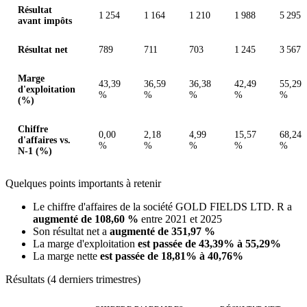
Résultat
1 254
1 164
1 210
1 988
5 295
avant impôts
Résultat net
789
711
703
1 245
3 567
Marge
43,39
36,59
36,38
42,49
55,29
d'exploitation
%
%
%
%
%
(%)
Chiffre
0,00
2,18
4,99
15,57
68,24
d'affaires vs.
%
%
%
%
%
N-1 (%)
Quelques points importants à retenir
Le chiffre d'affaires de la société GOLD FIELDS LTD. R a
augmenté de 108,60 %
entre 2021 et 2025
Son résultat net a
augmenté de 351,97 %
La marge d'exploitation
est passée de 43,39% à 55,29%
La marge nette
est passée de 18,81% à 40,76%
Résultats (4 derniers trimestres)