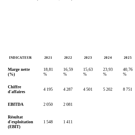
INDICATEUR
2021
2022
2023
2024
2025
Valeurs en millions (ZAC)
Marge nette
18,81
16,59
15,63
23,93
40,76
(%)
%
%
%
%
%
Chiffre
4 195
4 287
4 501
5 202
8 751
d'affaires
EBITDA
2 050
2 081
Résultat
d'exploitation
1 548
1 411
(EBIT)