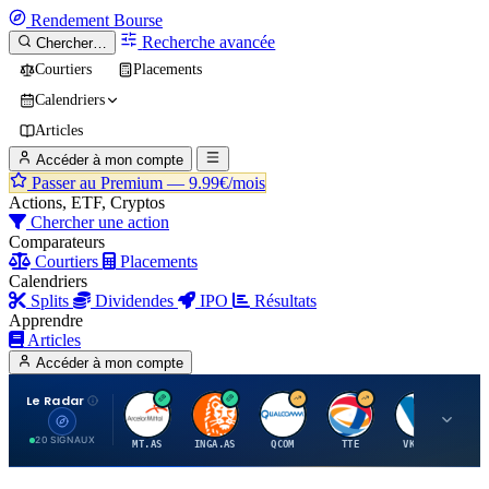
Rendement
Bourse
Recherche avancée
Chercher…
Courtiers
Placements
Calendriers
Articles
Accéder à mon compte
Passer au Premium —
9.99€/mois
Actions, ETF, Cryptos
Chercher une action
Comparateurs
Courtiers
Placements
Calendriers
Splits
Dividendes
IPO
Résultats
Apprendre
Articles
Accéder à mon compte
Le Radar
A
I
Q
T
V
20 SIGNAUX
MT.AS
INGA.AS
QCOM
TTE
VK.PA
ME