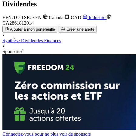
Dividendes
EFN.TO
TSE: EFN
Canada
CAD
Industrie
CA2861812014
Ajouter à mon portefeuille
Créer une alerte
•
Synthèse
Dividendes
Finances
•
Sponsorisé
Connectez-vous pour ne plus voir de sponsors