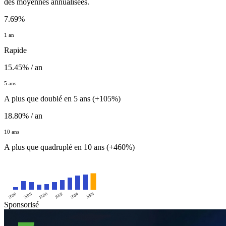
des moyennes annualisées.
7.69%
1 an
Rapide
15.45% / an
5 ans
A plus que doublé en 5 ans (+105%)
18.80% / an
10 ans
A plus que quadruplé en 10 ans (+460%)
2016
2020
2024
2018
2022
2026
Sponsorisé