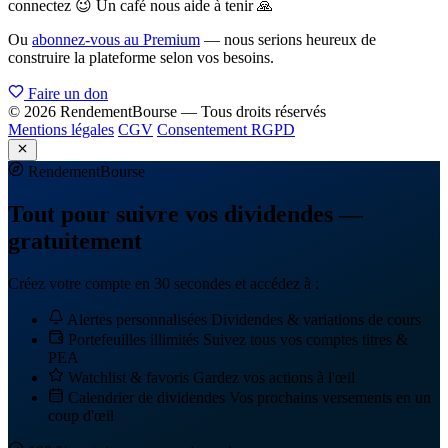
connectez 😉 Un café nous aide à tenir 🙏
Ou
abonnez-vous au Premium
— nous serions heureux de
construire la plateforme selon vos besoins.
Faire un don
© 2026 RendementBourse — Tous droits réservés
Mentions légales
CGV
Consentement RGPD
Rendement
Bourse
Tout pour suivre vos dividendes —
gratuitement
Créez votre compte en 30 secondes et accédez à :
Alertes personnalisées
Dividendes & variations de cours
Portefeuilles illimités
Suivez tous vos comptes titres &
PEA
Watchlist & favoris
Gardez vos actions à l'œil
Calendrier de dividendes
Vos prochains versements en un
coup d'œil