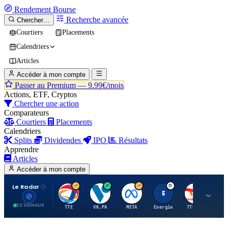
Rendement
Bourse
Recherche avancée
Chercher…
Courtiers
Placements
Calendriers
Articles
Accéder à mon compte
Passer au Premium —
9.99€/mois
Actions, ETF, Cryptos
Chercher une action
Comparateurs
Courtiers
Placements
Calendriers
Splits
Dividendes
IPO
Résultats
Apprendre
Articles
Accéder à mon compte
Le Radar
T
V
M
E
T
20 SIGNAUX
TTE
VK.PA
META
Energie
TTE.PA
RMS