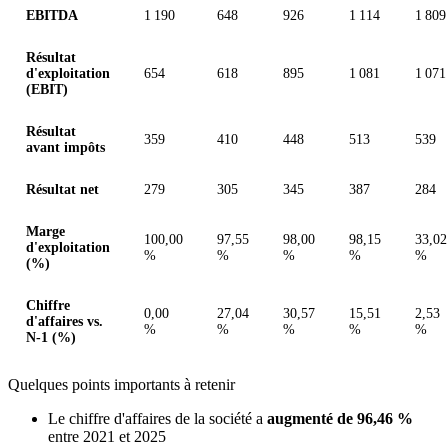
EBITDA
1 190
648
926
1 114
1 809
Résultat
d'exploitation
654
618
895
1 081
1 071
(EBIT)
Résultat
359
410
448
513
539
avant impôts
Résultat net
279
305
345
387
284
Marge
100,00
97,55
98,00
98,15
33,02
d'exploitation
%
%
%
%
%
(%)
Chiffre
0,00
27,04
30,57
15,51
2,53
d'affaires vs.
%
%
%
%
%
N-1 (%)
Quelques points importants à retenir
Le chiffre d'affaires de la société a
augmenté de 96,46 %
entre 2021 et 2025