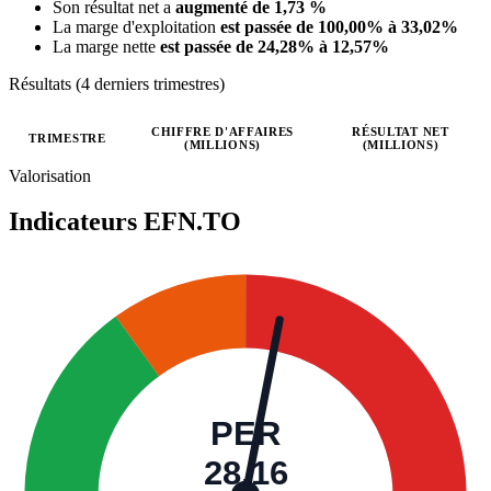
Son résultat net a
augmenté de 1,73 %
La marge d'exploitation
est passée de 100,00% à 33,02%
La marge nette
est passée de 24,28% à 12,57%
Résultats (4 derniers trimestres)
CHIFFRE D'AFFAIRES
RÉSULTAT NET
TRIMESTRE
(MILLIONS)
(MILLIONS)
Valeurs trimestrielles en millions (dollar canadien)
Valorisation
Indicateurs
EFN.TO
PER
28,16