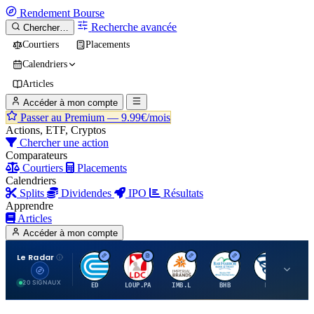
Rendement
Bourse
Recherche avancée
Chercher…
Courtiers
Placements
Calendriers
Articles
Accéder à mon compte
Passer au Premium —
9.99€/mois
Actions, ETF, Cryptos
Chercher une action
Comparateurs
Courtiers
Placements
Calendriers
Splits
Dividendes
IPO
Résultats
Apprendre
Articles
Accéder à mon compte
Le Radar
C
L
I
B
B
20 SIGNAUX
ED
LOUP.PA
IMB.L
BHB
BC
CN