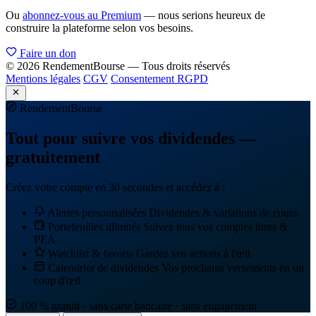
Ou
abonnez-vous au Premium
— nous serions heureux de
construire la plateforme selon vos besoins.
Faire un don
© 2026 RendementBourse — Tous droits réservés
Mentions légales
CGV
Consentement RGPD
Rendement
Bourse
Tout pour suivre vos dividendes —
gratuitement
Créez votre compte en 30 secondes et accédez à :
Alertes personnalisées
Dividendes & variations de cours
Portefeuilles illimités
Suivez tous vos comptes titres &
PEA
Watchlist & favoris
Gardez vos actions à l'œil
Calendrier de dividendes
Vos prochains versements en un
coup d'œil
100 % gratuit · sans carte bancaire · sans engagement