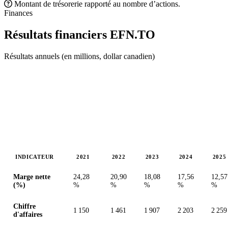
Montant de trésorerie rapporté au nombre d’actions.
Finances
Résultats financiers
EFN.TO
Résultats annuels (en millions, dollar canadien)
INDICATEUR
2021
2022
2023
2024
2025
Valeurs en millions (dollar canadien)
Marge nette
24,28
20,90
18,08
17,56
12,57
(%)
%
%
%
%
%
Chiffre
1 150
1 461
1 907
2 203
2 259
d'affaires