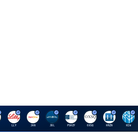
E
J
J
P
O
H
H
LLY
JAN
JBL
PSHZF
OXSQ
HRZN
HIW