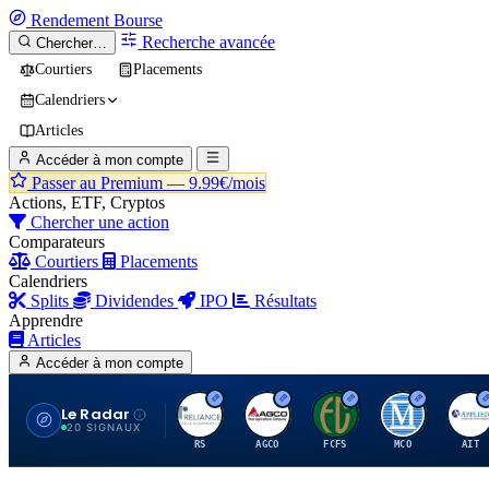
Rendement
Bourse
Recherche avancée
Chercher…
Courtiers
Placements
Calendriers
Articles
Accéder à mon compte
Passer au Premium —
9.99€/mois
Actions, ETF, Cryptos
Chercher une action
Comparateurs
Courtiers
Placements
Calendriers
Splits
Dividendes
IPO
Résultats
Apprendre
Articles
Accéder à mon compte
Le Radar
R
A
F
M
A
20 SIGNAUX
RS
AGCO
FCFS
MCO
AIT