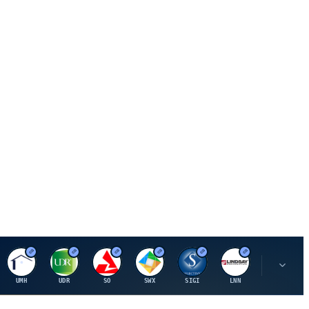
U
U
S
S
S
L
R
UMH
UDR
SO
SWX
SIGI
LNN
ROK