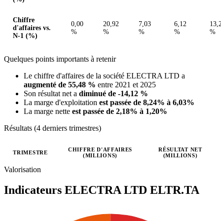
Chiffre
0,00
20,92
7,03
6,12
13,
d'affaires vs.
%
%
%
%
%
N-1 (%)
Quelques points importants à retenir
Le chiffre d'affaires de la société ELECTRA LTD a
augmenté de 55,48 %
entre 2021 et 2025
Son résultat net a
diminué de -14,12 %
La marge d'exploitation
est passée de 8,24% à 6,03%
La marge nette
est passée de 2,18% à 1,20%
Résultats (4 derniers trimestres)
CHIFFRE D'AFFAIRES
RÉSULTAT NET
TRIMESTRE
(MILLIONS)
(MILLIONS)
Valeurs trimestrielles en millions (ILA)
Valorisation
Indicateurs ELECTRA LTD
ELTR.TA