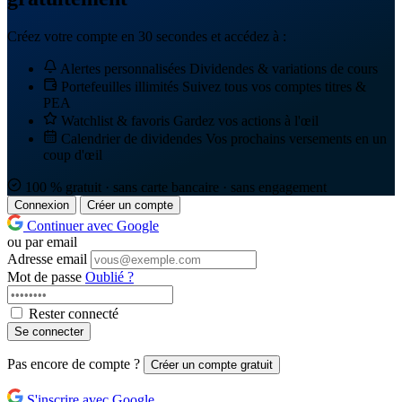
Créez votre compte en 30 secondes et accédez à :
Alertes personnalisées
Dividendes & variations de cours
Portefeuilles illimités
Suivez tous vos comptes titres &
PEA
Watchlist & favoris
Gardez vos actions à l'œil
Calendrier de dividendes
Vos prochains versements en un
coup d'œil
100 % gratuit · sans carte bancaire · sans engagement
Connexion
Créer un compte
Continuer avec Google
ou par email
Adresse email
Mot de passe
Oublié ?
Rester connecté
Se connecter
Pas encore de compte ?
Créer un compte gratuit
S'inscrire avec Google