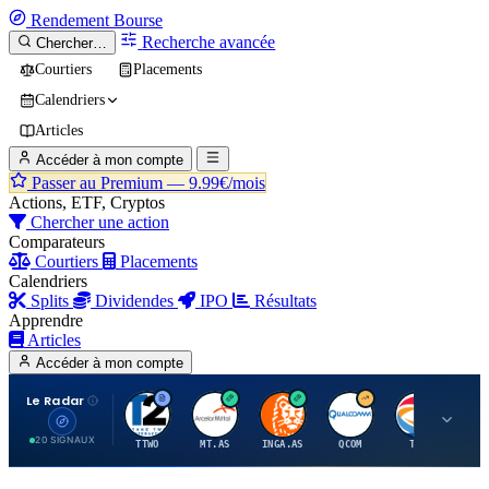
Rendement
Bourse
Recherche avancée
Chercher…
Courtiers
Placements
Calendriers
Articles
Accéder à mon compte
Passer au Premium —
9.99€/mois
Actions, ETF, Cryptos
Chercher une action
Comparateurs
Courtiers
Placements
Calendriers
Splits
Dividendes
IPO
Résultats
Apprendre
Articles
Accéder à mon compte
Le Radar
T
A
I
Q
T
20 SIGNAUX
TTWO
MT.AS
INGA.AS
QCOM
TTE
VK.