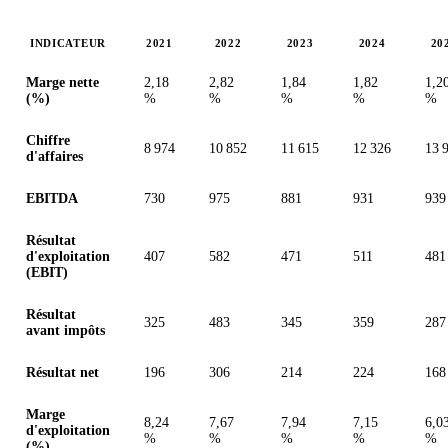
INDICATEUR
2021
2022
2023
2024
20
Valeurs en millions (ILA)
Marge nette
2,18
2,82
1,84
1,82
1,2
(%)
%
%
%
%
%
Chiffre
8 974
10 852
11 615
12 326
13 
d'affaires
EBITDA
730
975
881
931
939
Résultat
d'exploitation
407
582
471
511
481
(EBIT)
Résultat
325
483
345
359
287
avant impôts
Résultat net
196
306
214
224
168
Marge
8,24
7,67
7,94
7,15
6,0
d'exploitation
%
%
%
%
%
(%)