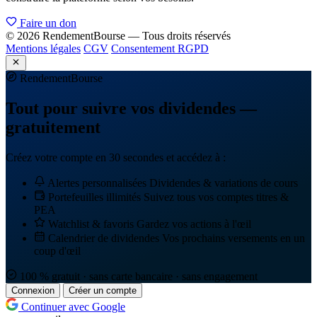
Faire un don
© 2026 RendementBourse — Tous droits réservés
Mentions légales
CGV
Consentement RGPD
Rendement
Bourse
Tout pour suivre vos dividendes —
gratuitement
Créez votre compte en 30 secondes et accédez à :
Alertes personnalisées
Dividendes & variations de cours
Portefeuilles illimités
Suivez tous vos comptes titres &
PEA
Watchlist & favoris
Gardez vos actions à l'œil
Calendrier de dividendes
Vos prochains versements en un
coup d'œil
100 % gratuit · sans carte bancaire · sans engagement
Connexion
Créer un compte
Continuer avec Google