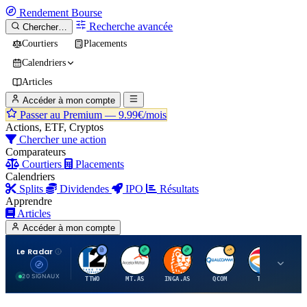
Rendement
Bourse
Recherche avancée
Chercher…
Courtiers
Placements
Calendriers
Articles
Accéder à mon compte
Passer au Premium —
9.99€/mois
Actions, ETF, Cryptos
Chercher une action
Comparateurs
Courtiers
Placements
Calendriers
Splits
Dividendes
IPO
Résultats
Apprendre
Articles
Accéder à mon compte
Le Radar
T
A
I
Q
T
20 SIGNAUX
TTWO
MT.AS
INGA.AS
QCOM
TTE
VK.