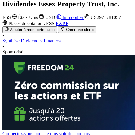
Dividendes
Essex Property Trust, Inc.
ESS
États-Unis
USD
Immobilier
US2971781057
Places de cotation :
ESS
EXP.F
Ajouter à mon portefeuille
Créer une alerte
•
Synthèse
Dividendes
Finances
•
Sponsorisé
Connectez-vous pour ne plus voir de sponsors