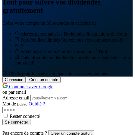
Tout pour suivre vos dividendes —
gratuitement
Créez votre compte en 30 secondes et accédez à :
Alertes personnalisées
Dividendes & variations de cours
Portefeuilles illimités
Suivez tous vos comptes titres &
PEA
Watchlist & favoris
Gardez vos actions à l'œil
Calendrier de dividendes
Vos prochains versements en un
coup d'œil
100 % gratuit · sans carte bancaire · sans engagement
Connexion
Créer un compte
Continuer avec Google
ou par email
Adresse email
Mot de passe
Oublié ?
Rester connecté
Se connecter
Pas encore de compte ?
Créer un compte gratuit