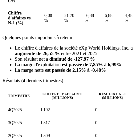
(%)
Chiffre
0,00
21,70
-6,88
6,88
4,48
d'affaires vs.
%
%
%
%
%
N-1 (%)
Quelques points importants à retenir
Le chiffre d'affaires de la société eXp World Holdings, Inc. a
augmenté de 26,55 %
entre 2021 et 2025
Son résultat net a
diminué de -127,97 %
La marge d'exploitation
est passée de 7,85% à 6,99%
La marge nette
est passée de 2,15% à -0,48%
Résultats (4 derniers trimestres)
CHIFFRE D'AFFAIRES
RÉSULTAT NET
TRIMESTRE
(MILLIONS)
(MILLIONS)
Valeurs trimestrielles en millions (dollar des États-Unis)
4Q2025
1 192
0
3Q2025
1 317
0
2Q2025
1 309
0