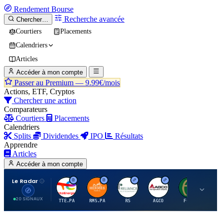
Rendement
Bourse
Recherche avancée
Chercher…
Courtiers
Placements
Calendriers
Articles
Accéder à mon compte
Passer au Premium —
9.99€/mois
Actions, ETF, Cryptos
Chercher une action
Comparateurs
Courtiers
Placements
Calendriers
Splits
Dividendes
IPO
Résultats
Apprendre
Articles
Accéder à mon compte
Le Radar
T
H
R
A
F
20 SIGNAUX
TTE.PA
RMS.PA
RS
AGCO
FCFS
MC