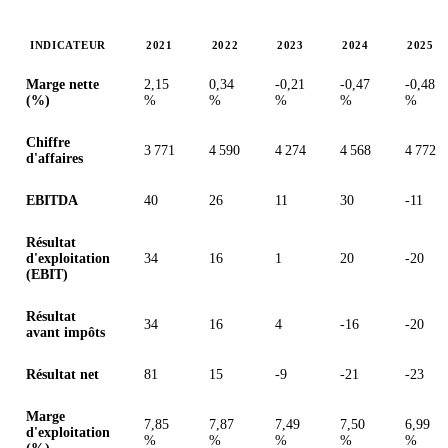
INDICATEUR
2021
2022
2023
2024
2025
Valeurs en millions (dollar des États-Unis)
Marge nette
2,15
0,34
-0,21
-0,47
-0,48
(%)
%
%
%
%
%
Chiffre
3 771
4 590
4 274
4 568
4 772
d'affaires
EBITDA
40
26
11
30
-11
Résultat
d'exploitation
34
16
1
20
-20
(EBIT)
Résultat
34
16
4
-16
-20
avant impôts
Résultat net
81
15
-9
-21
-23
Marge
7,85
7,87
7,49
7,50
6,99
d'exploitation
%
%
%
%
%