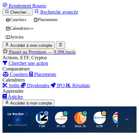
Rendement
Bourse
Recherche avancée
Chercher…
Courtiers
Placements
Calendriers
Articles
Accéder à mon compte
Passer au Premium —
9.99€/mois
Actions, ETF, Cryptos
Chercher une action
Comparateurs
Courtiers
Placements
Calendriers
Splits
Dividendes
IPO
Résultats
Apprendre
Articles
Accéder à mon compte
Le Radar
T
A
I
Q
T
20 SIGNAUX
TTWO
MT.AS
INGA.AS
QCOM
TTE
VK.