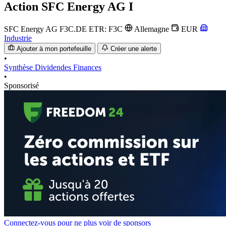
Action
SFC Energy AG I
SFC Energy AG
F3C.DE
ETR: F3C
Allemagne
EUR
Industrie
Ajouter à mon portefeuille
Créer une alerte
•
Synthèse
Dividendes
Finances
•
Sponsorisé
Connectez-vous pour ne plus voir de sponsors