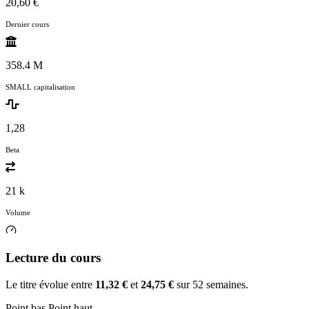
20,60 €
Dernier cours
358.4 M
SMALL capitalisation
1,28
Beta
21 k
Volume
Lecture du cours
Le titre évolue entre
11,32 €
et
24,75 €
sur 52 semaines.
Point bas
Point haut