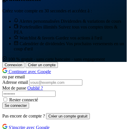
Créez votre compte en 30 secondes et accédez à :
Alertes personnalisées
Dividendes & variations de cours
Portefeuilles illimités
Suivez tous vos comptes titres &
PEA
Watchlist & favoris
Gardez vos actions à l'œil
Calendrier de dividendes
Vos prochains versements en un
coup d'œil
100 % gratuit · sans carte bancaire · sans engagement
Connexion
Créer un compte
Continuer avec Google
ou par email
Adresse email
Mot de passe
Oublié ?
Rester connecté
Se connecter
Pas encore de compte ?
Créer un compte gratuit
S'inscrire avec Google