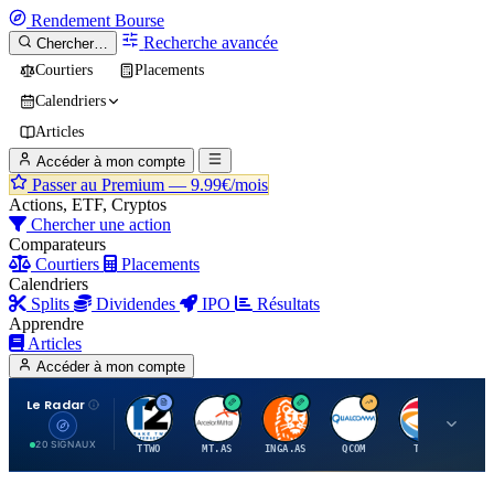
Rendement
Bourse
Recherche avancée
Chercher…
Courtiers
Placements
Calendriers
Articles
Accéder à mon compte
Passer au Premium —
9.99€/mois
Actions, ETF, Cryptos
Chercher une action
Comparateurs
Courtiers
Placements
Calendriers
Splits
Dividendes
IPO
Résultats
Apprendre
Articles
Accéder à mon compte
Le Radar
T
A
I
Q
T
20 SIGNAUX
TTWO
MT.AS
INGA.AS
QCOM
TTE
VK.