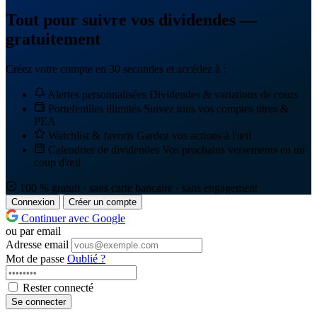
Tout pour suivre vos dividendes —
gratuitement
Créez votre compte en 30 secondes et accédez à :
Alertes personnalisées
Dividendes & variations de cours
Portefeuilles illimités
Suivez tous vos comptes titres &
PEA
Watchlist & favoris
Gardez vos actions à l'œil
Calendrier de dividendes
Vos prochains versements en un
coup d'œil
100 % gratuit · sans carte bancaire · sans engagement
Connexion
Créer un compte
Continuer avec Google
ou par email
Adresse email
Mot de passe
Oublié ?
Rester connecté
Se connecter