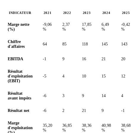
INDICATEUR
2021
2022
2023
2024
2025
Valeurs en millions (euro)
Marge nette
-9,06
2,37
17,85
6,49
-0,42
(%)
%
%
%
%
%
Chiffre
64
85
118
145
143
d'affaires
EBITDA
-1
9
16
21
20
Résultat
d'exploitation
-5
4
10
15
12
(EBIT)
Résultat
-6
3
9
14
4
avant impôts
Résultat net
-6
2
21
9
-1
Marge
35,20
36,85
38,36
40,98
38,68
d'exploitation
%
%
%
%
%
(%)