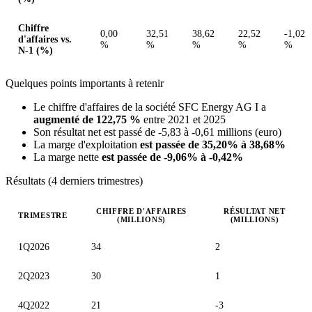
Chiffre
0,00
32,51
38,62
22,52
-1,02
d'affaires vs.
%
%
%
%
%
N-1 (%)
Quelques points importants à retenir
Le chiffre d'affaires de la société SFC Energy AG I a
augmenté de 122,75 %
entre 2021 et 2025
Son résultat net est passé de -5,83 à -0,61 millions (euro)
La marge d'exploitation
est passée de 35,20% à 38,68%
La marge nette
est passée de -9,06% à -0,42%
Résultats (4 derniers trimestres)
CHIFFRE D'AFFAIRES
RÉSULTAT NET
TRIMESTRE
(MILLIONS)
(MILLIONS)
Valeurs trimestrielles en millions (euro)
1Q2026
34
2
2Q2023
30
1
4Q2022
21
-3