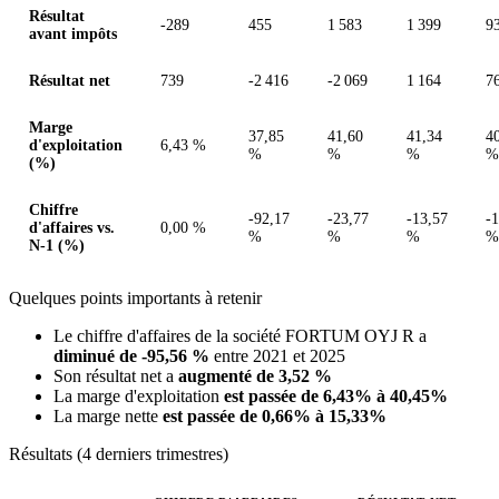
Résultat
-289
455
1 583
1 399
9
avant impôts
Résultat net
739
-2 416
-2 069
1 164
7
Marge
37,85
41,60
41,34
4
d'exploitation
6,43 %
%
%
%
%
(%)
Chiffre
-92,17
-23,77
-13,57
-
d'affaires vs.
0,00 %
%
%
%
%
N-1 (%)
Quelques points importants à retenir
Le chiffre d'affaires de la société FORTUM OYJ R a
diminué de -95,56 %
entre 2021 et 2025
Son résultat net a
augmenté de 3,52 %
La marge d'exploitation
est passée de 6,43% à 40,45%
La marge nette
est passée de 0,66% à 15,33%
Résultats (4 derniers trimestres)