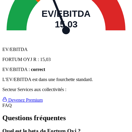
EV/EBITDA
15,03
EV/EBITDA
FORTUM OYJ R :
15,03
EV/EBITDA :
correct
L'EV/EBITDA est dans une fourchette standard.
Secteur Services aux collectivités :
Devenez Premium
FAQ
Questions fréquentes
Quel est le beta de Fortum Oyj ?