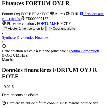
Finances
FORTUM OYJ R
Fortum Oyj
FOT.F
FRA: FOT
Autres
EUR
Services aux
collectivités
FI0009007132
Places de cotation :
FORTUM.HE
FOT.F
Ajouter à mon portefeuille
Créer une alerte
•
Synthèse
Dividendes
Finances
•
Cette cotation renvoie à la fiche principale :
Fortum Corporation
(FORTUM.HE).
Marché
Données financières FORTUM OYJ R
FOT.F
19,02 €
Dernier cours de clôture
Dernière valeur de clôture connue sur le marché pour ce titre.