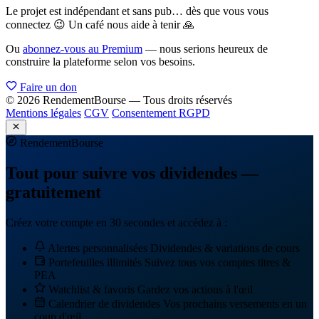
Le projet est indépendant et sans pub… dès que vous vous
connectez 😉 Un café nous aide à tenir 🙏
Ou
abonnez-vous au Premium
— nous serions heureux de
construire la plateforme selon vos besoins.
Faire un don
© 2026 RendementBourse — Tous droits réservés
Mentions légales
CGV
Consentement RGPD
Rendement
Bourse
Tout pour suivre vos dividendes —
gratuitement
Créez votre compte en 30 secondes et accédez à :
Alertes personnalisées
Dividendes & variations de cours
Portefeuilles illimités
Suivez tous vos comptes titres &
PEA
Watchlist & favoris
Gardez vos actions à l'œil
Calendrier de dividendes
Vos prochains versements en un
coup d'œil