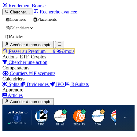
Rendement
Bourse
Recherche avancée
Chercher…
Courtiers
Placements
Calendriers
Articles
Accéder à mon compte
Passer au Premium —
9.99€/mois
Actions, ETF, Cryptos
Chercher une action
Comparateurs
Courtiers
Placements
Calendriers
Splits
Dividendes
IPO
Résultats
Apprendre
Articles
Accéder à mon compte
Le Radar
T
A
I
Q
T
20 SIGNAUX
TTWO
MT.AS
INGA.AS
QCOM
TTE
VK.