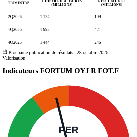
CHIFFRE D'AFFAIRES
RÉSULTAT NET
TRIMESTRE
(MILLIONS)
(MILLIONS)
Valeurs trimestrielles en millions (euro)
2Q2026
1 124
109
1Q2026
1 992
421
4Q2025
1 444
246
Prochaine publication de résultats :
28 octobre 2026
Valorisation
Indicateurs FORTUM OYJ R
FOT.F
PER