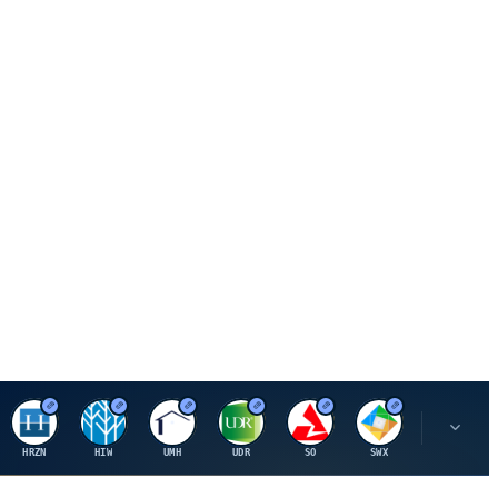
H
H
U
U
S
S
S
HRZN
HIW
UMH
UDR
SO
SWX
SIGI