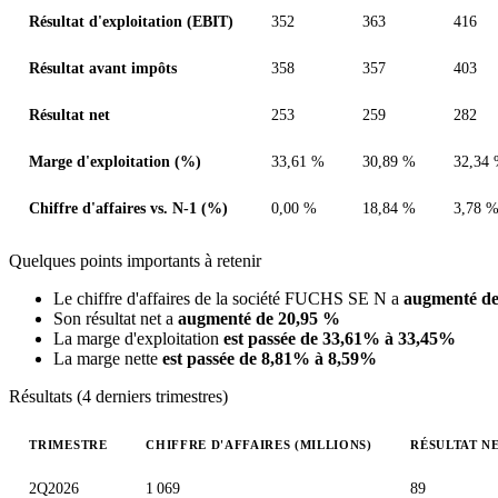
Résultat d'exploitation (EBIT)
352
363
416
Résultat avant impôts
358
357
403
Résultat net
253
259
282
Marge d'exploitation (%)
33,61 %
30,89 %
32,34
Chiffre d'affaires vs. N-1 (%)
0,00 %
18,84 %
3,78 
Quelques points importants à retenir
Le chiffre d'affaires de la société FUCHS SE N a
augmenté de
Son résultat net a
augmenté de 20,95 %
La marge d'exploitation
est passée de 33,61% à 33,45%
La marge nette
est passée de 8,81% à 8,59%
Résultats (4 derniers trimestres)
TRIMESTRE
CHIFFRE D'AFFAIRES (MILLIONS)
RÉSULTAT NE
Valeurs trimestrielles en millions (euro)
2Q2026
1 069
89