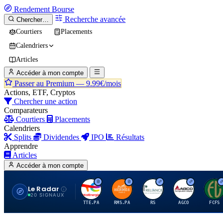
Rendement
Bourse
Recherche avancée
Chercher…
Courtiers
Placements
Calendriers
Articles
Accéder à mon compte
Passer au Premium —
9.99€/mois
Actions, ETF, Cryptos
Chercher une action
Comparateurs
Courtiers
Placements
Calendriers
Splits
Dividendes
IPO
Résultats
Apprendre
Articles
Accéder à mon compte
Le Radar
T
H
R
A
F
20 SIGNAUX
TTE.PA
RMS.PA
RS
AGCO
FCFS