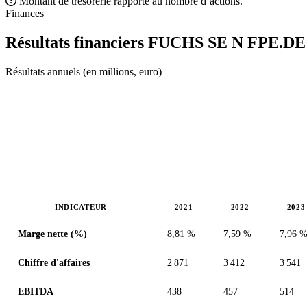
Montant de trésorerie rapporté au nombre d’actions.
Finances
Résultats financiers FUCHS SE N
FPE.DE
Résultats annuels (en millions, euro)
INDICATEUR
2021
2022
2023
Valeurs en millions (euro)
Marge nette (%)
8,81 %
7,59 %
7,96 
Chiffre d'affaires
2 871
3 412
3 541
EBITDA
438
457
514