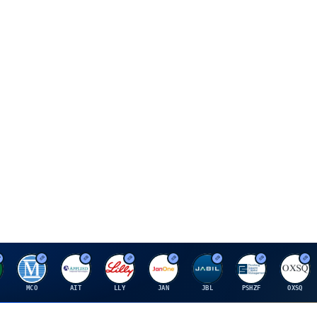
M
A
E
J
J
P
O
MCO
AIT
LLY
JAN
JBL
PSHZF
OXSQ