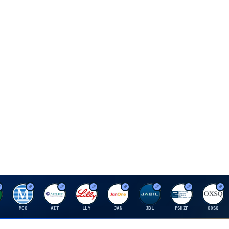
M
A
E
J
J
P
O
MCO
AIT
LLY
JAN
JBL
PSHZF
OXSQ