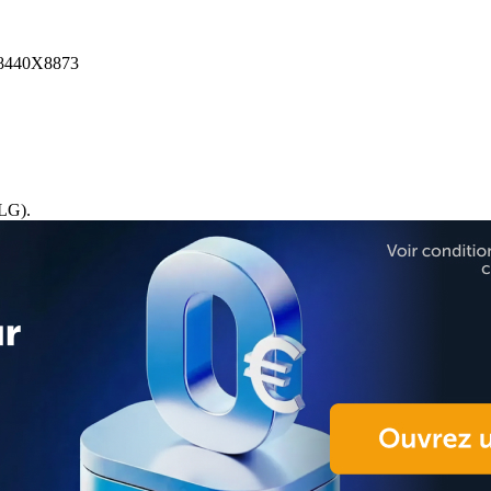
440X8873
LG).