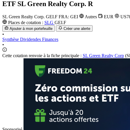
ETF
SL Green Realty Corp. R
SL Green Realty Corp.
GEI.F
FRA: GEI
Autres
EUR
US78
Places de cotation :
SLG
GEI.F
Ajouter à mon portefeuille
Créer une alerte
•
Synthèse
Dividendes
Finances
•
Cette cotation renvoie à la fiche principale :
SL Green Realty Corp
(S
Sponsorisé