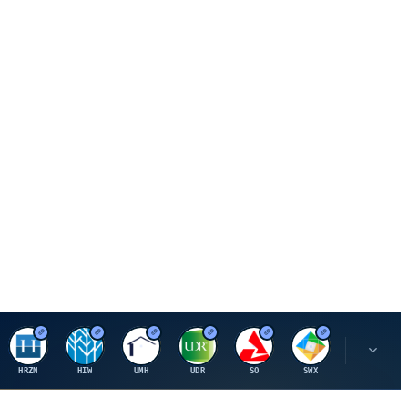
H
H
U
U
S
S
S
HRZN
HIW
UMH
UDR
SO
SWX
SIGI