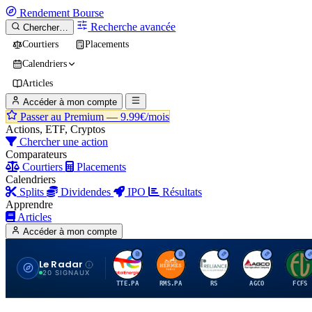
Rendement
Bourse
Recherche avancée
Chercher…
Courtiers
Placements
Calendriers
Articles
Accéder à mon compte
Passer au Premium —
9.99€/mois
Actions, ETF, Cryptos
Chercher une action
Comparateurs
Courtiers
Placements
Calendriers
Splits
Dividendes
IPO
Résultats
Apprendre
Articles
Accéder à mon compte
Le Radar
T
H
R
A
F
20 SIGNAUX
TTE.PA
RMS.PA
RS
AGCO
FCFS