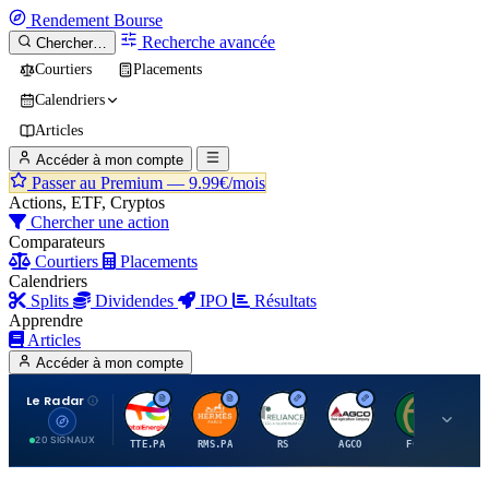
Rendement
Bourse
Recherche avancée
Chercher…
Courtiers
Placements
Calendriers
Articles
Accéder à mon compte
Passer au Premium —
9.99€/mois
Actions, ETF, Cryptos
Chercher une action
Comparateurs
Courtiers
Placements
Calendriers
Splits
Dividendes
IPO
Résultats
Apprendre
Articles
Accéder à mon compte
Le Radar
T
H
R
A
F
20 SIGNAUX
TTE.PA
RMS.PA
RS
AGCO
FCFS
MC