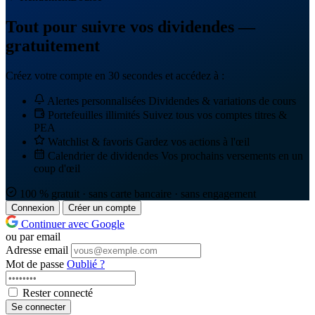
Tout pour suivre vos dividendes —
gratuitement
Créez votre compte en 30 secondes et accédez à :
Alertes personnalisées
Dividendes & variations de cours
Portefeuilles illimités
Suivez tous vos comptes titres &
PEA
Watchlist & favoris
Gardez vos actions à l'œil
Calendrier de dividendes
Vos prochains versements en un
coup d'œil
100 % gratuit · sans carte bancaire · sans engagement
Connexion
Créer un compte
Continuer avec Google
ou par email
Adresse email
Mot de passe
Oublié ?
Rester connecté
Se connecter