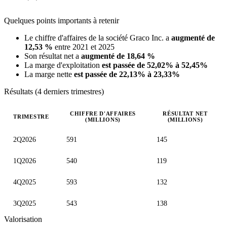
Quelques points importants à retenir
Le chiffre d'affaires de la société Graco Inc. a
augmenté de
12,53 %
entre 2021 et 2025
Son résultat net a
augmenté de 18,64 %
La marge d'exploitation
est passée de 52,02% à 52,45%
La marge nette
est passée de 22,13% à 23,33%
Résultats (4 derniers trimestres)
CHIFFRE D'AFFAIRES
RÉSULTAT NET
TRIMESTRE
(MILLIONS)
(MILLIONS)
Valeurs trimestrielles en millions (dollar des États-Unis)
2Q2026
591
145
1Q2026
540
119
4Q2025
593
132
3Q2025
543
138
Valorisation