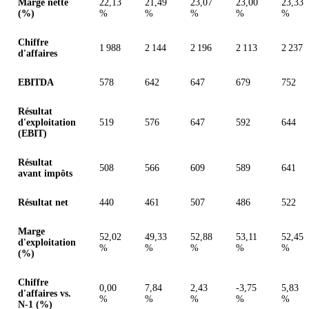
Marge nette
22,13
21,49
23,07
23,00
23,33
(%)
%
%
%
%
%
Chiffre
1 988
2 144
2 196
2 113
2 237
d'affaires
EBITDA
578
642
647
679
752
Résultat
d'exploitation
519
576
647
592
644
(EBIT)
Résultat
508
566
609
589
641
avant impôts
Résultat net
440
461
507
486
522
Marge
52,02
49,33
52,88
53,11
52,45
d'exploitation
%
%
%
%
%
(%)
Chiffre
0,00
7,84
2,43
-3,75
5,83
d'affaires vs.
%
%
%
%
%
N-1 (%)