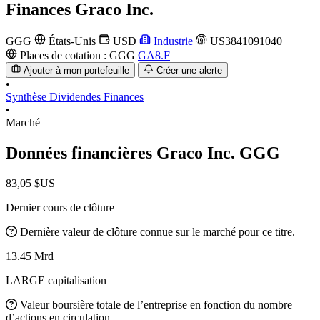
Finances
Graco Inc.
GGG
États-Unis
USD
Industrie
US3841091040
Places de cotation :
GGG
GA8.F
Ajouter à mon portefeuille
Créer une alerte
•
Synthèse
Dividendes
Finances
•
Marché
Données financières Graco Inc.
GGG
83,05 $US
Dernier cours de clôture
Dernière valeur de clôture connue sur le marché pour ce titre.
13.45 Mrd
LARGE capitalisation
Valeur boursière totale de l’entreprise en fonction du nombre
d’actions en circulation.