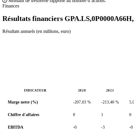
Montant de trésorerie rapporté au nombre d’actions.
Finances
Résultats financiers GPA.LS,0P0000A66H
Résultats annuels (en millions, euro)
INDICATEUR
2020
2021
Valeurs en millions (euro)
Marge nette (%)
-207,03 %
-213,40 %
5,
Chiffre d'affaires
0
1
0
EBITDA
-0
-3
-0