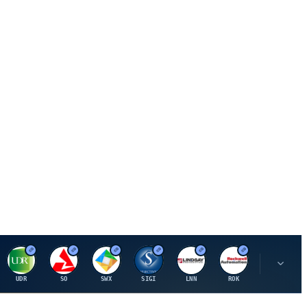
U
S
S
S
L
R
P
UDR
SO
SWX
SIGI
LNN
ROK
PSMT