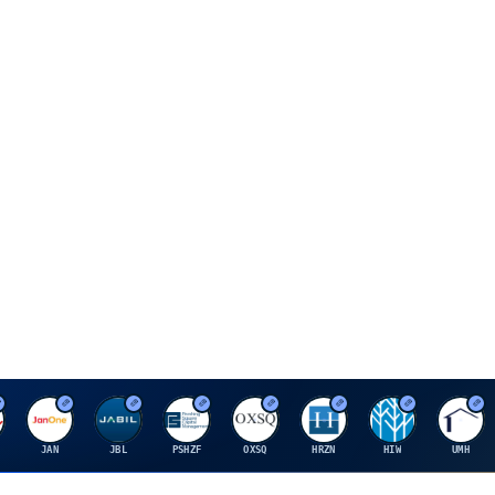
J
J
P
O
H
H
U
JAN
JBL
PSHZF
OXSQ
HRZN
HIW
UMH