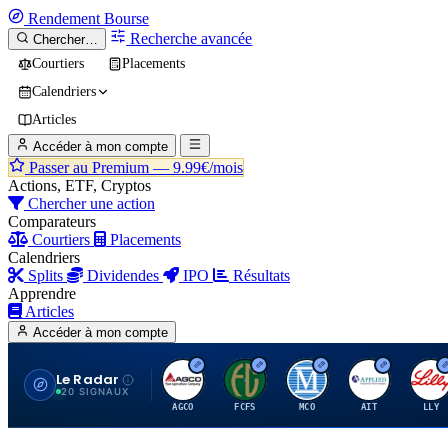
Rendement
Bourse
Recherche avancée
Chercher…
Courtiers
Placements
Calendriers
Articles
Accéder à mon compte
Passer au Premium —
9.99€/mois
Actions, ETF, Cryptos
Chercher une action
Comparateurs
Courtiers
Placements
Calendriers
Splits
Dividendes
IPO
Résultats
Apprendre
Articles
Accéder à mon compte
Le Radar
A
F
M
A
E
20 SIGNAUX
AGCO
FCFS
MCO
AIT
LLY