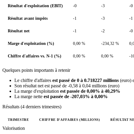
Résultat d'exploitation (EBIT)
-0
-3
-0
Résultat avant impôts
-1
-3
-1
Résultat net
-1
-2
-0
Marge d'exploitation (%)
0,00 %
-234,32 %
0,
Chiffre d'affaires vs. N-1 (%)
0,00 %
0,00 %
-1
Quelques points importants à retenir
Le chiffre d'affaires
est passé de 0 à 0.718227 millions
(euro) 
Son résultat net est passé de -0,58 à 0,04 millions (euro)
La marge d'exploitation
est passée de 0,00% à 40,29%
La marge nette
est passée de -207,03% à 0,00%
Résultats (4 derniers trimestres)
TRIMESTRE
CHIFFRE D'AFFAIRES (MILLIONS)
RÉSULTAT NE
Valeurs trimestrielles en millions (euro)
Valorisation