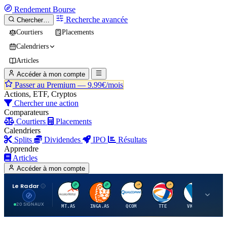
Rendement
Bourse
Recherche avancée
Chercher…
Courtiers
Placements
Calendriers
Articles
Accéder à mon compte
Passer au Premium —
9.99€/mois
Actions, ETF, Cryptos
Chercher une action
Comparateurs
Courtiers
Placements
Calendriers
Splits
Dividendes
IPO
Résultats
Apprendre
Articles
Accéder à mon compte
Le Radar
A
I
Q
T
V
20 SIGNAUX
MT.AS
INGA.AS
QCOM
TTE
VK.PA
ME