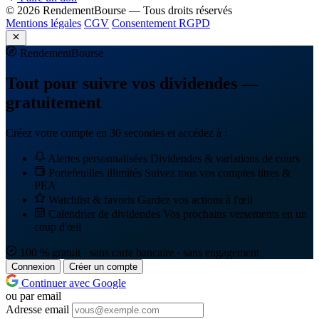
© 2026 RendementBourse — Tous droits réservés
Mentions légales
CGV
Consentement RGPD
Rendement
Bourse
Tout pour suivre vos dividendes —
gratuitement
Créez votre compte en 30 secondes et accédez à :
Alertes personnalisées
Dividendes & variations de cours
Portefeuilles illimités
Suivez tous vos comptes titres &
PEA
Watchlist & favoris
Gardez vos actions à l'œil
Calendrier de dividendes
Vos prochains versements en un
coup d'œil
100 % gratuit · sans carte bancaire · sans engagement
Connexion
Créer un compte
Continuer avec Google
ou par email
Adresse email