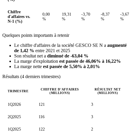
Chiffre
0,00
19,31
-3,70
-8,37
-3,67
d'affaires vs.
%
%
%
%
%
N-1 (%)
Quelques points importants à retenir
Le chiffre d'affaires de la société GESCO SE N a
augmenté
de 1,42 %
entre 2021 et 2025
Son résultat net a
diminué de -63,04 %
La marge d'exploitation
est passée de 46,06% à 16,22%
La marge nette
est passée de 5,50% à 2,01%
Résultats (4 derniers trimestres)
CHIFFRE D'AFFAIRES
RÉSULTAT NET
TRIMESTRE
(MILLIONS)
(MILLIONS)
Valeurs trimestrielles en millions (euro)
1Q2026
121
3
2Q2025
116
3
1Q2025
122
2