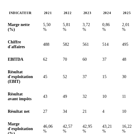
INDICATEUR
2021
2022
2023
2024
2025
Valeurs en millions (euro)
Marge nette
5,50
5,81
3,72
0,86
2,01
(%)
%
%
%
%
%
Chiffre
488
582
561
514
495
d'affaires
EBITDA
62
70
60
37
48
Résultat
d'exploitation
45
52
37
15
30
(EBIT)
Résultat
43
49
32
10
11
avant impôts
Résultat net
27
34
21
4
10
Marge
46,06
42,57
42,95
43,21
16,22
d'exploitation
%
%
%
%
%
(%)