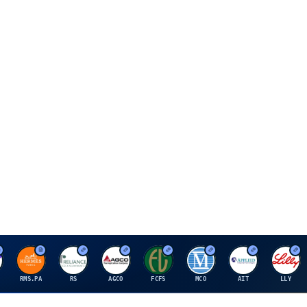
H
R
A
F
M
A
E
RMS.PA
RS
AGCO
FCFS
MCO
AIT
LLY