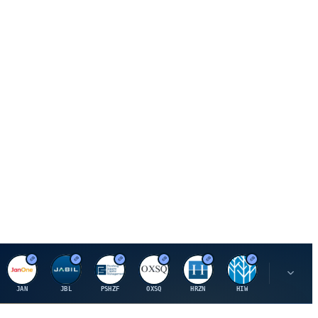
J
J
P
O
H
H
U
JAN
JBL
PSHZF
OXSQ
HRZN
HIW
UMH