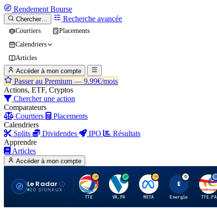
Rendement
Bourse
Recherche avancée
Chercher…
Courtiers
Placements
Calendriers
Articles
Accéder à mon compte
Passer au Premium —
9.99€/mois
Actions, ETF, Cryptos
Chercher une action
Comparateurs
Courtiers
Placements
Calendriers
Splits
Dividendes
IPO
Résultats
Apprendre
Articles
Accéder à mon compte
Le Radar
T
V
M
E
T
20 SIGNAUX
TTE
VK.PA
META
Energie
TTE.PA