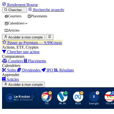
Rendement
Bourse
Recherche avancée
Chercher…
Courtiers
Placements
Calendriers
Articles
Accéder à mon compte
Passer au Premium —
9.99€/mois
Actions, ETF, Cryptos
Chercher une action
Comparateurs
Courtiers
Placements
Calendriers
Splits
Dividendes
IPO
Résultats
Apprendre
Articles
Accéder à mon compte
Le Radar
T
V
M
E
T
20 SIGNAUX
TTE
VK.PA
META
Energie
TTE.PA