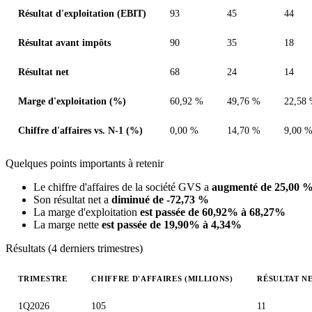
Résultat d'exploitation (EBIT)
93
45
44
Résultat avant impôts
90
35
18
Résultat net
68
24
14
Marge d'exploitation (%)
60,92 %
49,76 %
22,58
Chiffre d'affaires vs. N-1 (%)
0,00 %
14,70 %
9,00 
Quelques points importants à retenir
Le chiffre d'affaires de la société GVS a
augmenté de 25,00 
Son résultat net a
diminué de -72,73 %
La marge d'exploitation
est passée de 60,92% à 68,27%
La marge nette
est passée de 19,90% à 4,34%
Résultats (4 derniers trimestres)
TRIMESTRE
CHIFFRE D'AFFAIRES (MILLIONS)
RÉSULTAT NE
Valeurs trimestrielles en millions (euro)
1Q2026
105
11