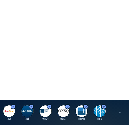
J
J
P
O
H
H
U
JAN
JBL
PSHZF
OXSQ
HRZN
HIW
UMH