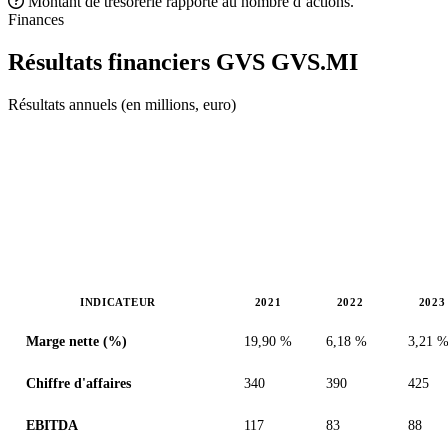
Montant de trésorerie rapporté au nombre d’actions.
Finances
Résultats financiers GVS
GVS.MI
Résultats annuels (en millions, euro)
INDICATEUR
2021
2022
2023
Valeurs en millions (euro)
Marge nette (%)
19,90 %
6,18 %
3,21 
Chiffre d'affaires
340
390
425
EBITDA
117
83
88