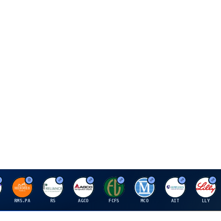
H
R
A
F
M
A
E
RMS.PA
RS
AGCO
FCFS
MCO
AIT
LLY