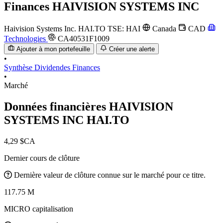
Finances
HAIVISION SYSTEMS INC
Haivision Systems Inc.
HAI.TO
TSE: HAI
Canada
CAD
Technologies
CA40531F1009
Ajouter à mon portefeuille
Créer une alerte
•
Synthèse
Dividendes
Finances
•
Marché
Données financières HAIVISION
SYSTEMS INC
HAI.TO
4,29 $CA
Dernier cours de clôture
Dernière valeur de clôture connue sur le marché pour ce titre.
117.75 M
MICRO capitalisation