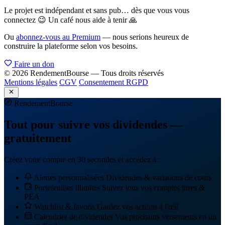
Le projet est indépendant et sans pub… dès que vous vous
connectez 😉 Un café nous aide à tenir 🙏
Ou
abonnez-vous au Premium
— nous serions heureux de
construire la plateforme selon vos besoins.
Faire un don
© 2026 RendementBourse — Tous droits réservés
Mentions légales
CGV
Consentement RGPD
Rendement
Bourse
Tout pour suivre vos dividendes —
gratuitement
Créez votre compte en 30 secondes et accédez à :
Alertes personnalisées
Dividendes & variations de cours
Portefeuilles illimités
Suivez tous vos comptes titres &
PEA
Watchlist & favoris
Gardez vos actions à l'œil
Calendrier de dividendes
Vos prochains versements en un