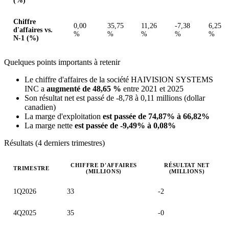
(%)
Chiffre
0,00
35,75
11,26
-7,38
6,25
d'affaires vs.
%
%
%
%
%
N-1 (%)
Quelques points importants à retenir
Le chiffre d'affaires de la société HAIVISION SYSTEMS
INC a
augmenté de 48,65 %
entre 2021 et 2025
Son résultat net est passé de -8,78 à 0,11 millions (dollar
canadien)
La marge d'exploitation
est passée de 74,87% à 66,82%
La marge nette
est passée de -9,49% à 0,08%
Résultats (4 derniers trimestres)
CHIFFRE D'AFFAIRES
RÉSULTAT NET
TRIMESTRE
(MILLIONS)
(MILLIONS)
Valeurs trimestrielles en millions (dollar canadien)
1Q2026
33
-2
4Q2025
35
-0