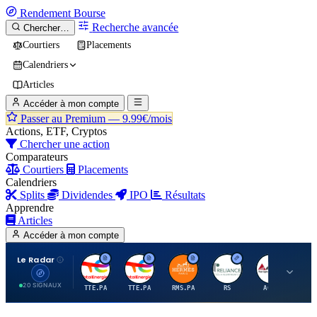
Rendement
Bourse
Recherche avancée
Chercher…
Courtiers
Placements
Calendriers
Articles
Accéder à mon compte
Passer au Premium —
9.99€/mois
Actions, ETF, Cryptos
Chercher une action
Comparateurs
Courtiers
Placements
Calendriers
Splits
Dividendes
IPO
Résultats
Apprendre
Articles
Accéder à mon compte
Le Radar
T
T
H
R
A
20 SIGNAUX
TTE.PA
TTE.PA
RMS.PA
RS
AGCO
FC