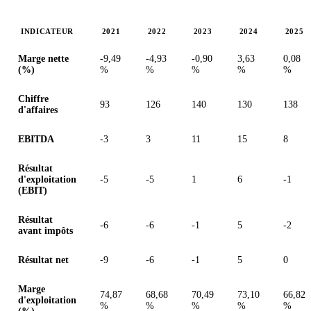
INDICATEUR
2021
2022
2023
2024
2025
Valeurs en millions (dollar canadien)
Marge nette
-9,49
-4,93
-0,90
3,63
0,08
(%)
%
%
%
%
%
Chiffre
93
126
140
130
138
d'affaires
EBITDA
-3
3
11
15
8
Résultat
d'exploitation
-5
-5
1
6
-1
(EBIT)
Résultat
-6
-6
-1
5
-2
avant impôts
Résultat net
-9
-6
-1
5
0
Marge
74,87
68,68
70,49
73,10
66,82
d'exploitation
%
%
%
%
%