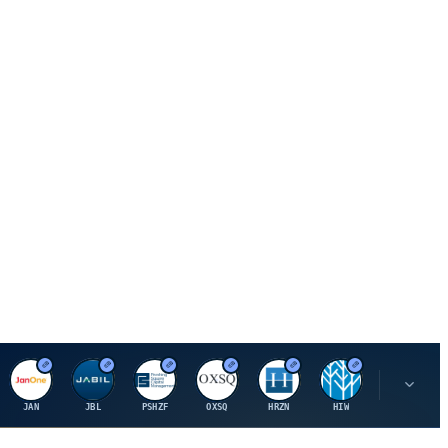
J
J
P
O
H
H
U
JAN
JBL
PSHZF
OXSQ
HRZN
HIW
UMH