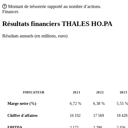
Montant de trésorerie rapporté au nombre d’actions.
Finances
Résultats financiers THALES
HO.PA
Résultats annuels (en millions, euro)
INDICATEUR
2021
2022
2023
Valeurs en millions (euro)
Marge nette (%)
6,72 %
6,38 %
5,55 
Chiffre d'affaires
16 192
17 569
18 428
EBITDA
2 172
2 290
2 456