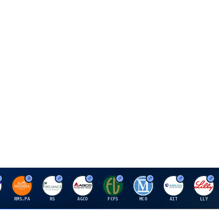
H
R
A
F
M
A
E
RMS.PA
RS
AGCO
FCFS
MCO
AIT
LLY