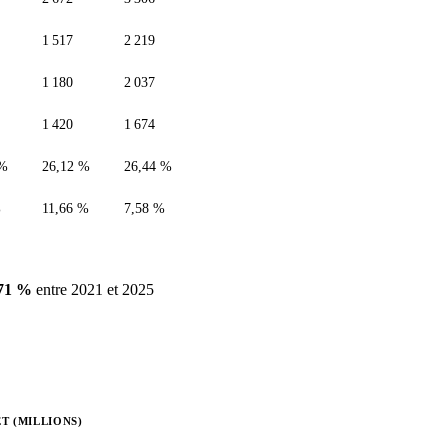
1 517
2 219
1 180
2 037
1 420
1 674
 %
26,12 %
26,44 %
%
11,66 %
7,58 %
,71 %
entre 2021 et 2025
T (MILLIONS)