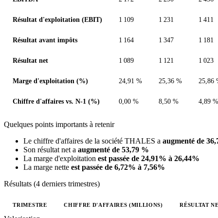
Résultat d'exploitation (EBIT)
1 109
1 231
1 411
Résultat avant impôts
1 164
1 347
1 181
Résultat net
1 089
1 121
1 023
Marge d'exploitation (%)
24,91 %
25,36 %
25,86
Chiffre d'affaires vs. N-1 (%)
0,00 %
8,50 %
4,89 
Quelques points importants à retenir
Le chiffre d'affaires de la société THALES a
augmenté de 36
Son résultat net a
augmenté de 53,79 %
La marge d'exploitation
est passée de 24,91% à 26,44%
La marge nette
est passée de 6,72% à 7,56%
Résultats (4 derniers trimestres)
TRIMESTRE
CHIFFRE D'AFFAIRES (MILLIONS)
RÉSULTAT NE
Valeurs trimestrielles en millions (euro)