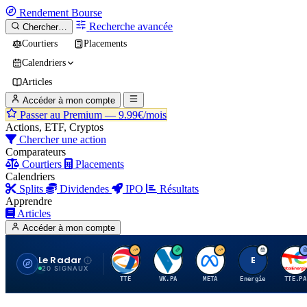
Rendement
Bourse
Recherche avancée
Chercher…
Courtiers
Placements
Calendriers
Articles
Accéder à mon compte
Passer au Premium —
9.99€/mois
Actions, ETF, Cryptos
Chercher une action
Comparateurs
Courtiers
Placements
Calendriers
Splits
Dividendes
IPO
Résultats
Apprendre
Articles
Accéder à mon compte
Le Radar
T
V
M
E
T
20 SIGNAUX
TTE
VK.PA
META
Energie
TTE.PA