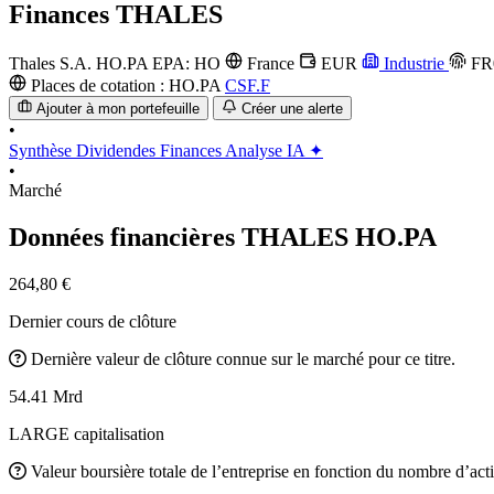
Finances
THALES
Thales S.A.
HO.PA
EPA: HO
France
EUR
Industrie
FR
Places de cotation :
HO.PA
CSF.F
Ajouter à mon portefeuille
Créer une alerte
•
Synthèse
Dividendes
Finances
Analyse IA ✦
•
Marché
Données financières THALES
HO.PA
264,80 €
Dernier cours de clôture
Dernière valeur de clôture connue sur le marché pour ce titre.
54.41 Mrd
LARGE capitalisation
Valeur boursière totale de l’entreprise en fonction du nombre d’acti