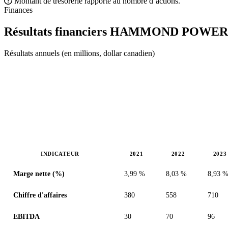
Montant de trésorerie rapporté au nombre d’actions.
Finances
Résultats financiers HAMMOND POWE
Résultats annuels (en millions, dollar canadien)
INDICATEUR
2021
2022
2023
Valeurs en millions (dollar canadien)
Marge nette (%)
3,99 %
8,03 %
8,93 
Chiffre d'affaires
380
558
710
EBITDA
30
70
96