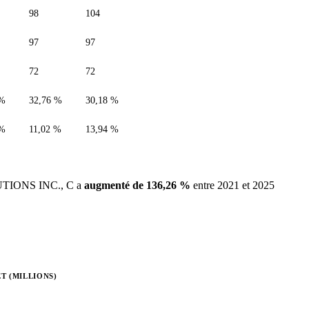
98
104
97
97
72
72
 %
32,76 %
30,18 %
 %
11,02 %
13,94 %
LUTIONS INC., C a
augmenté de 136,26 %
entre 2021 et 2025
T (MILLIONS)