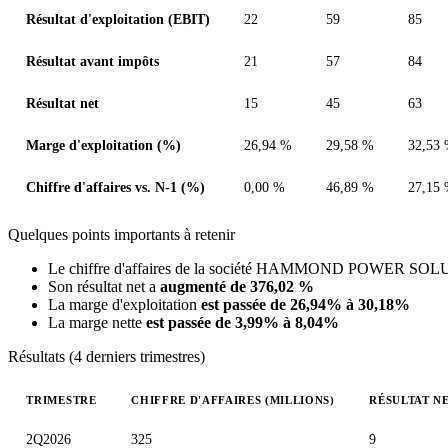
Résultat d'exploitation (EBIT)
22
59
85
Résultat avant impôts
21
57
84
Résultat net
15
45
63
Marge d'exploitation (%)
26,94 %
29,58 %
32,53
Chiffre d'affaires vs. N-1 (%)
0,00 %
46,89 %
27,15
Quelques points importants à retenir
Le chiffre d'affaires de la société HAMMOND POWER SO
Son résultat net a
augmenté de 376,02 %
La marge d'exploitation
est passée de 26,94% à 30,18%
La marge nette
est passée de 3,99% à 8,04%
Résultats (4 derniers trimestres)
TRIMESTRE
CHIFFRE D'AFFAIRES (MILLIONS)
RÉSULTAT NE
Valeurs trimestrielles en millions (dollar canadien)
2Q2026
325
9