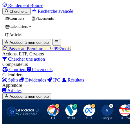
Rendement
Bourse
Recherche avancée
Chercher…
Courtiers
Placements
Calendriers
Articles
Accéder à mon compte
Passer au Premium —
9.99€/mois
Actions, ETF, Cryptos
Chercher une action
Comparateurs
Courtiers
Placements
Calendriers
Splits
Dividendes
IPO
Résultats
Apprendre
Articles
Accéder à mon compte
Le Radar
T
V
M
E
T
20 SIGNAUX
TTE
VK.PA
META
Energie
TTE.PA