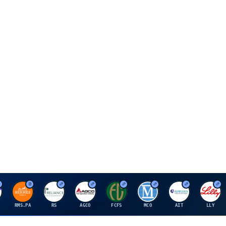
H
R
A
F
M
A
E
RMS.PA
RS
AGCO
FCFS
MCO
AIT
LLY