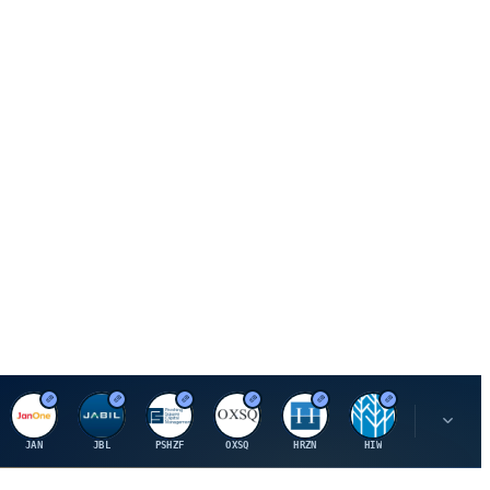
J
J
P
O
H
H
U
JAN
JBL
PSHZF
OXSQ
HRZN
HIW
UMH