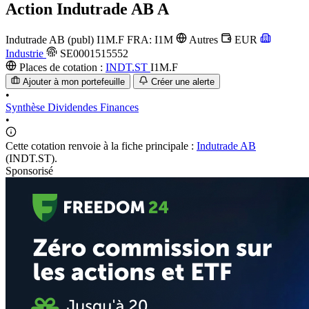
Action
Indutrade AB A
Indutrade AB (publ)
I1M.F
FRA: I1M
Autres
EUR
Industrie
SE0001515552
Places de cotation :
INDT.ST
I1M.F
Ajouter à mon portefeuille
Créer une alerte
•
Synthèse
Dividendes
Finances
•
Cette cotation renvoie à la fiche principale :
Indutrade AB
(INDT.ST).
Sponsorisé