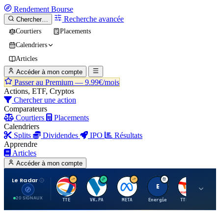
Rendement
Bourse
Recherche avancée
Chercher…
Courtiers
Placements
Calendriers
Articles
Accéder à mon compte
Passer au Premium —
9.99€/mois
Actions, ETF, Cryptos
Chercher une action
Comparateurs
Courtiers
Placements
Calendriers
Splits
Dividendes
IPO
Résultats
Apprendre
Articles
Accéder à mon compte
Le Radar
T
V
M
E
T
20 SIGNAUX
TTE
VK.PA
META
Energie
TTE.PA
RMS