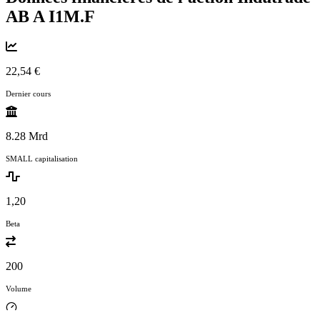
AB A
I1M.F
22,54 €
Dernier cours
8.28 Mrd
SMALL capitalisation
1,20
Beta
200
Volume