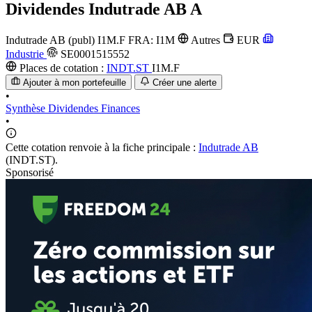
Dividendes
Indutrade AB A
Indutrade AB (publ)
I1M.F
FRA: I1M
Autres
EUR
Industrie
SE0001515552
Places de cotation :
INDT.ST
I1M.F
Ajouter à mon portefeuille
Créer une alerte
•
Synthèse
Dividendes
Finances
•
Cette cotation renvoie à la fiche principale :
Indutrade AB
(INDT.ST).
Sponsorisé