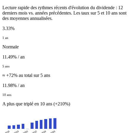
Lecture rapide des rythmes récents d'évolution du dividende : 12
derniers mois vs. années précédentes. Les taux sur 5 et 10 ans sont
des moyennes annualisées.
3.33%
1 an
Normale
11.49% / an
5 ans
≈ +72% au total sur 5 ans
11.98% / an
10 ans
A plus que triplé en 10 ans (+210%)
2016
2020
2024
2018
2022
2026