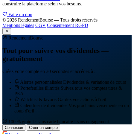
construire la plateforme selon vos besoins.
Faire un don
© 2026 RendementBourse — Tous droits réservés
Mentions légales
CGV
Consentement RGPD
Rendement
Bourse
Tout pour suivre vos dividendes —
gratuitement
Créez votre compte en 30 secondes et accédez à :
Alertes personnalisées
Dividendes & variations de cours
Portefeuilles illimités
Suivez tous vos comptes titres &
PEA
Watchlist & favoris
Gardez vos actions à l'œil
Calendrier de dividendes
Vos prochains versements en un
coup d'œil
100 % gratuit · sans carte bancaire · sans engagement
Connexion
Créer un compte