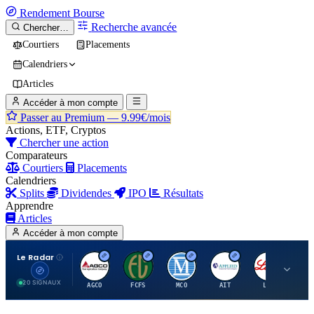
Rendement
Bourse
Recherche avancée
Chercher…
Courtiers
Placements
Calendriers
Articles
Accéder à mon compte
Passer au Premium —
9.99€/mois
Actions, ETF, Cryptos
Chercher une action
Comparateurs
Courtiers
Placements
Calendriers
Splits
Dividendes
IPO
Résultats
Apprendre
Articles
Accéder à mon compte
Le Radar
A
F
M
A
E
20 SIGNAUX
AGCO
FCFS
MCO
AIT
LLY
JA