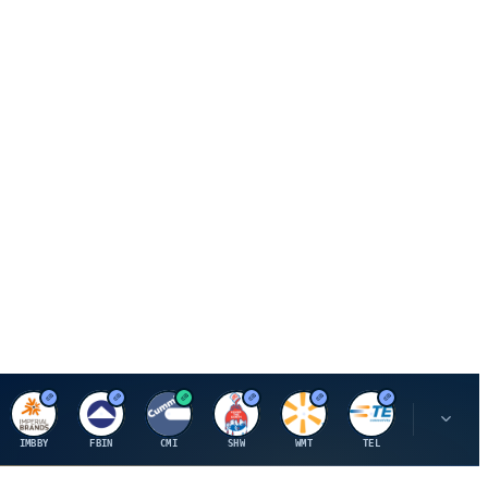
I
F
C
S
W
M
IMBBY
FBIN
CMI
SHW
WMT
TEL
MAU.PA