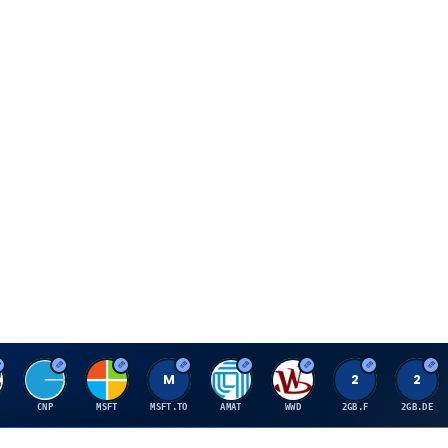
C
M
M
A
W
2
2
CNP
MSFT
MSFT.TO
AMAT
WWD
2GB.F
2GB.DE