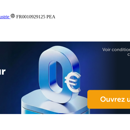
ustrie
FR0010929125
PEA