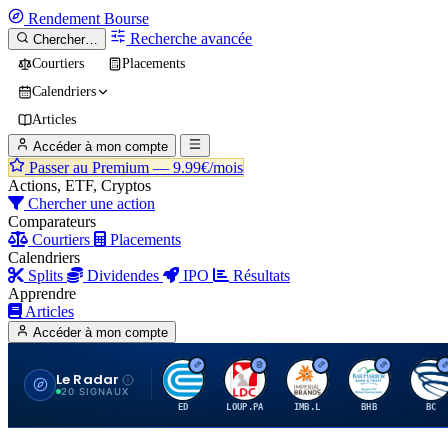
Rendement
Bourse
Recherche avancée
Chercher…
Courtiers
Placements
Calendriers
Articles
Accéder à mon compte
Passer au Premium —
9.99€/mois
Actions, ETF, Cryptos
Chercher une action
Comparateurs
Courtiers
Placements
Calendriers
Splits
Dividendes
IPO
Résultats
Apprendre
Articles
Accéder à mon compte
Le Radar
C
L
I
B
B
20 SIGNAUX
ED
LOUP.PA
IMB.L
BHB
BC