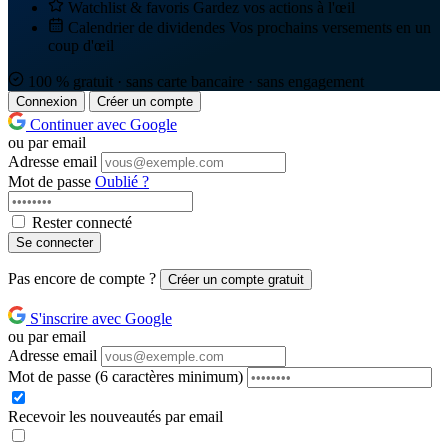
Watchlist & favoris
Gardez vos actions à l'œil
Calendrier de dividendes
Vos prochains versements en un
coup d'œil
100 % gratuit · sans carte bancaire · sans engagement
Connexion
Créer un compte
Continuer avec Google
ou par email
Adresse email
Mot de passe
Oublié ?
Rester connecté
Se connecter
Pas encore de compte ?
Créer un compte gratuit
S'inscrire avec Google
ou par email
Adresse email
Mot de passe
(6 caractères minimum)
Recevoir les nouveautés par email