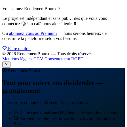
Vous aimez RendementBourse ?
Le projet est indépendant et sans pub… dès que vous vous
connectez 😉 Un café nous aide à tenir 🙏
Ou
abonnez-vous au Premium
— nous serions heureux de
construire la plateforme selon vos besoins.
Faire un don
© 2026 RendementBourse — Tous droits réservés
Mentions légales
CGV
Consentement RGPD
Rendement
Bourse
Tout pour suivre vos dividendes —
gratuitement
Créez votre compte en 30 secondes et accédez à :
Alertes personnalisées
Dividendes & variations de cours
Portefeuilles illimités
Suivez tous vos comptes titres &
PEA