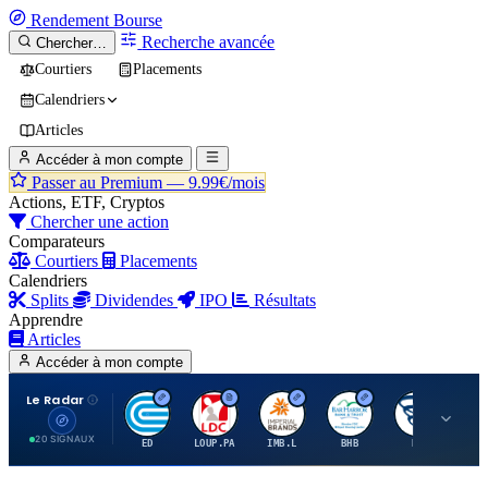
Rendement
Bourse
Recherche avancée
Chercher…
Courtiers
Placements
Calendriers
Articles
Accéder à mon compte
Passer au Premium —
9.99€/mois
Actions, ETF, Cryptos
Chercher une action
Comparateurs
Courtiers
Placements
Calendriers
Splits
Dividendes
IPO
Résultats
Apprendre
Articles
Accéder à mon compte
Le Radar
C
L
I
B
B
20 SIGNAUX
ED
LOUP.PA
IMB.L
BHB
BC
CN