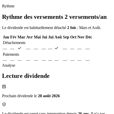
Rythme
Rythme des versements
2 versements/an
Le dividende est habituellement détaché
2 fois
: Mars et Août.
Jan
Fév
Mar
Avr
Mai
Jui
Jui
Aoû
Sep
Oct
Nov
Déc
Détachements
—
—
—
—
—
—
—
—
—
—
Paiements
—
—
—
—
—
—
—
—
—
—
—
—
Analyse
Lecture dividende
Prochain dividende le
20 août 2026
Le dividende est versé sans interruption depuis
26 ans
. Il n'a pas