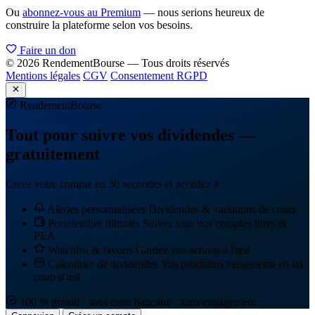
Ou
abonnez-vous au Premium
— nous serions heureux de
construire la plateforme selon vos besoins.
Faire un don
© 2026 RendementBourse — Tous droits réservés
Mentions légales
CGV
Consentement RGPD
Rendement
Bourse
Tout pour suivre vos dividendes —
gratuitement
Créez votre compte en 30 secondes et accédez à :
Alertes personnalisées
Dividendes & variations de cours
Portefeuilles illimités
Suivez tous vos comptes titres &
PEA
Watchlist & favoris
Gardez vos actions à l'œil
Calendrier de dividendes
Vos prochains versements en un
coup d'œil
100 % gratuit · sans carte bancaire · sans engagement