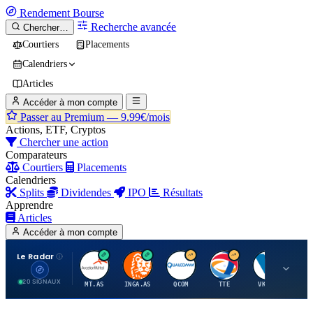
Rendement
Bourse
Recherche avancée
Chercher…
Courtiers
Placements
Calendriers
Articles
Accéder à mon compte
Passer au Premium —
9.99€/mois
Actions, ETF, Cryptos
Chercher une action
Comparateurs
Courtiers
Placements
Calendriers
Splits
Dividendes
IPO
Résultats
Apprendre
Articles
Accéder à mon compte
Le Radar
A
I
Q
T
V
20 SIGNAUX
MT.AS
INGA.AS
QCOM
TTE
VK.PA
ME