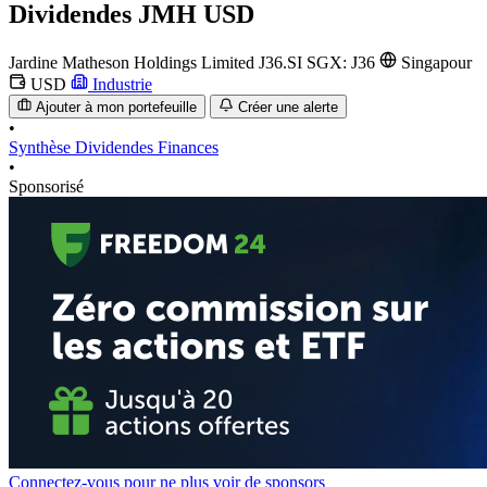
Dividendes
JMH USD
Jardine Matheson Holdings Limited
J36.SI
SGX: J36
Singapour
USD
Industrie
Ajouter à mon portefeuille
Créer une alerte
•
Synthèse
Dividendes
Finances
•
Sponsorisé
Connectez-vous pour ne plus voir de sponsors