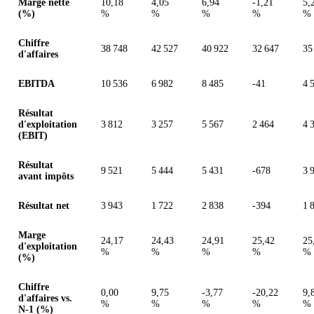
Marge nette
10,18
4,05
6,94
-1,21
5,
(%)
%
%
%
%
%
Chiffre
38 748
42 527
40 922
32 647
35
d'affaires
EBITDA
10 536
6 982
8 485
-41
4 
Résultat
d'exploitation
3 812
3 257
5 567
2 464
4 
(EBIT)
Résultat
9 521
5 444
5 431
-678
3 
avant impôts
Résultat net
3 943
1 722
2 838
-394
1 
Marge
24,17
24,43
24,91
25,42
25
d'exploitation
%
%
%
%
%
(%)
Chiffre
0,00
9,75
-3,77
-20,22
9,
d'affaires vs.
%
%
%
%
%
N-1 (%)