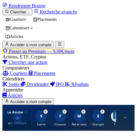
Rendement
Bourse
Recherche avancée
Chercher…
Courtiers
Placements
Calendriers
Articles
Accéder à mon compte
Passer au Premium —
9.99€/mois
Actions, ETF, Cryptos
Chercher une action
Comparateurs
Courtiers
Placements
Calendriers
Splits
Dividendes
IPO
Résultats
Apprendre
Articles
Accéder à mon compte
Le Radar
S
F
M
E
T
20 SIGNAUX
Santé
Finance
Matériaux
Energie
TTWO
MT.