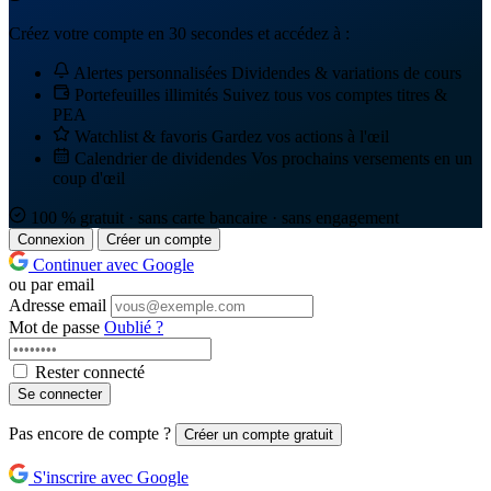
Créez votre compte en 30 secondes et accédez à :
Alertes personnalisées
Dividendes & variations de cours
Portefeuilles illimités
Suivez tous vos comptes titres &
PEA
Watchlist & favoris
Gardez vos actions à l'œil
Calendrier de dividendes
Vos prochains versements en un
coup d'œil
100 % gratuit · sans carte bancaire · sans engagement
Connexion
Créer un compte
Continuer avec Google
ou par email
Adresse email
Mot de passe
Oublié ?
Rester connecté
Se connecter
Pas encore de compte ?
Créer un compte gratuit
S'inscrire avec Google