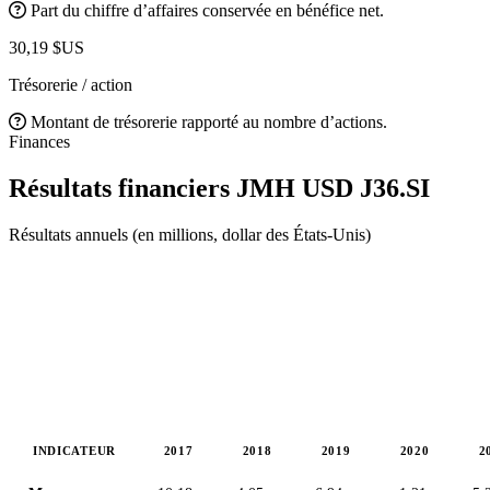
Part du chiffre d’affaires conservée en bénéfice net.
30,19 $US
Trésorerie / action
Montant de trésorerie rapporté au nombre d’actions.
Finances
Résultats financiers JMH USD
J36.SI
Résultats annuels (en millions, dollar des États-Unis)
INDICATEUR
2017
2018
2019
2020
2
Valeurs en millions (dollar des États-Unis)