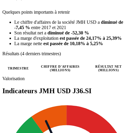
Quelques points importants à retenir
Le chiffre d'affaires de la société JMH USD a
diminué de
-7,45 %
entre 2017 et 2021
Son résultat net a
diminué de -52,30 %
La marge d'exploitation
est passée de 24,17% à 25,39%
La marge nette
est passée de 10,18% à 5,25%
Résultats (4 derniers trimestres)
CHIFFRE D'AFFAIRES
RÉSULTAT NET
TRIMESTRE
(MILLIONS)
(MILLIONS)
Valeurs trimestrielles en millions (dollar des États-Unis)
Valorisation
Indicateurs JMH USD
J36.SI