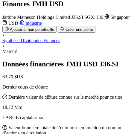
Finances
JMH USD
Jardine Matheson Holdings Limited
J36.SI
SGX: J36
Singapour
USD
Industrie
Ajouter à mon portefeuille
Créer une alerte
•
Synthèse
Dividendes
Finances
•
Marché
Données financières JMH USD
J36.SI
63,70 $US
Dernier cours de clôture
Dernière valeur de clôture connue sur le marché pour ce titre.
18.72 Mrd
LARGE capitalisation
Valeur boursière totale de l’entreprise en fonction du nombre
d’actions en circulation.