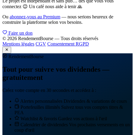
Le projet est indépendant et sans pub… dès que vous vous
connectez 😉 Un café nous aide à tenir 🙏
Ou
abonnez-vous au Premium
— nous serions heureux de
construire la plateforme selon vos besoins.
Faire un don
© 2026 RendementBourse — Tous droits réservés
Mentions légales
CGV
Consentement RGPD
Rendement
Bourse
Tout pour suivre vos dividendes —
gratuitement
Créez votre compte en 30 secondes et accédez à :
Alertes personnalisées
Dividendes & variations de cours
Portefeuilles illimités
Suivez tous vos comptes titres &
PEA
Watchlist & favoris
Gardez vos actions à l'œil
Calendrier de dividendes
Vos prochains versements en un
coup d'œil