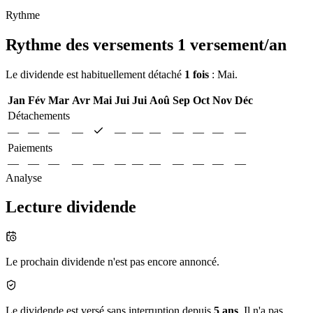
Rythme
Rythme des versements
1 versement/an
Le dividende est habituellement détaché
1 fois
: Mai.
Jan
Fév
Mar
Avr
Mai
Jui
Jui
Aoû
Sep
Oct
Nov
Déc
Détachements
—
—
—
—
—
—
—
—
—
—
—
Paiements
—
—
—
—
—
—
—
—
—
—
—
—
Analyse
Lecture dividende
Le prochain dividende n'est pas encore annoncé.
Le dividende est versé sans interruption depuis
5 ans
. Il n'a pas