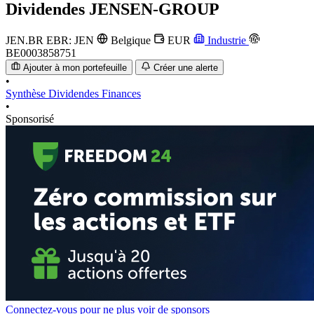
Dividendes
JENSEN-GROUP
JEN.BR
EBR: JEN
Belgique
EUR
Industrie
BE0003858751
Ajouter à mon portefeuille
Créer une alerte
•
Synthèse
Dividendes
Finances
•
Sponsorisé
Connectez-vous pour ne plus voir de sponsors