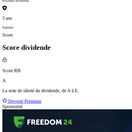
Prochain dividende
5 ans
Stabilité
Score
Score dividende
Score RB
A
La note de sûreté du dividende, de
A à E
.
Devenir Premium
Sponsorisé