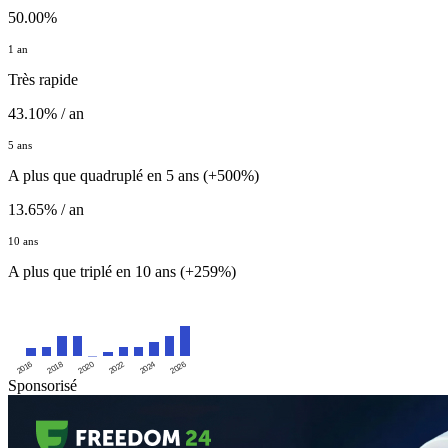
50.00%
1 an
Très rapide
43.10% / an
5 ans
A plus que quadruplé en 5 ans (+500%)
13.65% / an
10 ans
A plus que triplé en 10 ans (+259%)
2016
2020
2024
2018
2022
2026
Sponsorisé