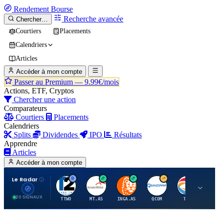
Rendement
Bourse
Recherche avancée
Chercher…
Courtiers
Placements
Calendriers
Articles
Accéder à mon compte
Passer au Premium —
9.99€/mois
Actions, ETF, Cryptos
Chercher une action
Comparateurs
Courtiers
Placements
Calendriers
Splits
Dividendes
IPO
Résultats
Apprendre
Articles
Accéder à mon compte
Le Radar
T
A
I
Q
T
20 SIGNAUX
TTWO
MT.AS
INGA.AS
QCOM
TTE
VK.