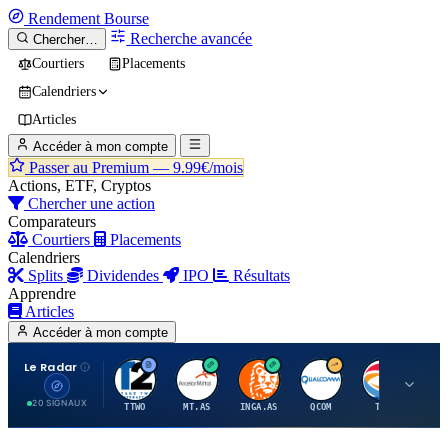
Rendement
Bourse
Recherche avancée
Chercher…
Courtiers
Placements
Calendriers
Articles
Accéder à mon compte
Passer au Premium —
9.99€/mois
Actions, ETF, Cryptos
Chercher une action
Comparateurs
Courtiers
Placements
Calendriers
Splits
Dividendes
IPO
Résultats
Apprendre
Articles
Accéder à mon compte
Le Radar
T
A
I
Q
T
20 SIGNAUX
TTWO
MT.AS
INGA.AS
QCOM
TTE
VK.