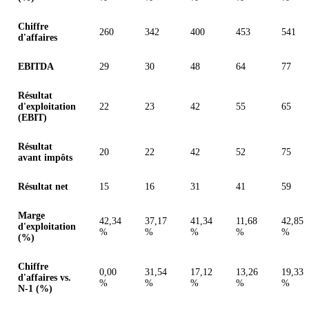
Chiffre
260
342
400
453
541
d'affaires
EBITDA
29
30
48
64
77
Résultat
d'exploitation
22
23
42
55
65
(EBIT)
Résultat
20
22
42
52
75
avant impôts
Résultat net
15
16
31
41
59
Marge
42,34
37,17
41,34
11,68
42,85
d'exploitation
%
%
%
%
%
(%)
Chiffre
0,00
31,54
17,12
13,26
19,33
d'affaires vs.
%
%
%
%
%
N-1 (%)