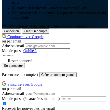
PEA
Watchlist & favoris
Gardez vos actions à l'œil
Calendrier de dividendes
Vos prochains versements en un
coup d'œil
100 % gratuit · sans carte bancaire · sans engagement
Connexion
Créer un compte
Continuer avec Google
ou par email
Adresse email
Mot de passe
Oublié ?
Rester connecté
Se connecter
Pas encore de compte ?
Créer un compte gratuit
S'inscrire avec Google
ou par email
Adresse email
Mot de passe
(6 caractères minimum)
Recevoir les nouveautés par email