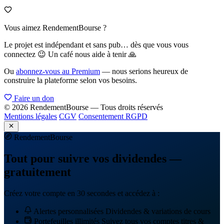
Vous aimez RendementBourse ?
Le projet est indépendant et sans pub… dès que vous vous
connectez 😉 Un café nous aide à tenir 🙏
Ou
abonnez-vous au Premium
— nous serions heureux de
construire la plateforme selon vos besoins.
Faire un don
© 2026 RendementBourse — Tous droits réservés
Mentions légales
CGV
Consentement RGPD
Rendement
Bourse
Tout pour suivre vos dividendes —
gratuitement
Créez votre compte en 30 secondes et accédez à :
Alertes personnalisées
Dividendes & variations de cours
Portefeuilles illimités
Suivez tous vos comptes titres &