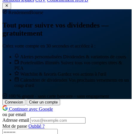
Rendement
Bourse
Tout pour suivre vos dividendes —
gratuitement
Créez votre compte en 30 secondes et accédez à :
Alertes personnalisées
Dividendes & variations de cours
Portefeuilles illimités
Suivez tous vos comptes titres &
PEA
Watchlist & favoris
Gardez vos actions à l'œil
Calendrier de dividendes
Vos prochains versements en un
coup d'œil
100 % gratuit · sans carte bancaire · sans engagement
Connexion
Créer un compte
Continuer avec Google
ou par email
Adresse email
Mot de passe
Oublié ?