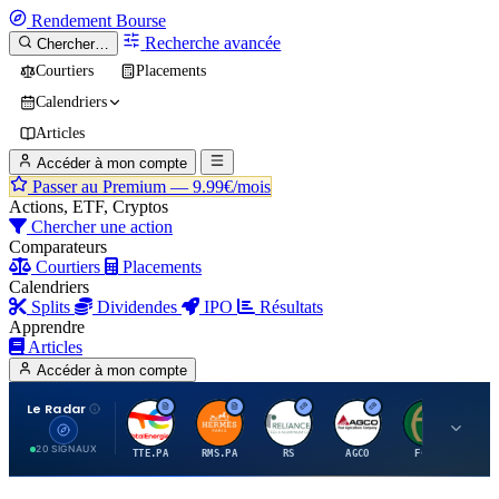
Rendement
Bourse
Recherche avancée
Chercher…
Courtiers
Placements
Calendriers
Articles
Accéder à mon compte
Passer au Premium —
9.99€/mois
Actions, ETF, Cryptos
Chercher une action
Comparateurs
Courtiers
Placements
Calendriers
Splits
Dividendes
IPO
Résultats
Apprendre
Articles
Accéder à mon compte
Le Radar
T
H
R
A
F
20 SIGNAUX
TTE.PA
RMS.PA
RS
AGCO
FCFS
MC