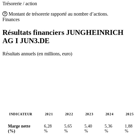
Trésorerie / action
Montant de trésorerie rapporté au nombre d’actions.
Finances
Résultats financiers JUNGHEINRICH
AG I
JUN3.DE
Résultats annuels (en millions, euro)
INDICATEUR
2021
2022
2023
2024
2025
Valeurs en millions (euro)
Marge nette
6,28
5,65
5,40
5,36
1,88
(%)
%
%
%
%
%