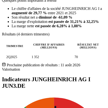
Quelques points importants à retenir
Le chiffre d'affaires de la société JUNGHEINRICH AG I a
augmenté de 29,77 %
entre 2021 et 2025
Son résultat net a
diminué de -61,09 %
La marge d'exploitation
est passée de 31,21% à 32,25%
La marge nette
est passée de 6,28% à 1,88%
Résultats (4 derniers trimestres)
CHIFFRE D'AFFAIRES
RÉSULTAT NET
TRIMESTRE
(MILLIONS)
(MILLIONS)
Valeurs trimestrielles en millions (euro)
2Q2025
1 352
70
Prochaine publication de résultats :
11 août 2026
Valorisation
Indicateurs JUNGHEINRICH AG I
JUN3.DE