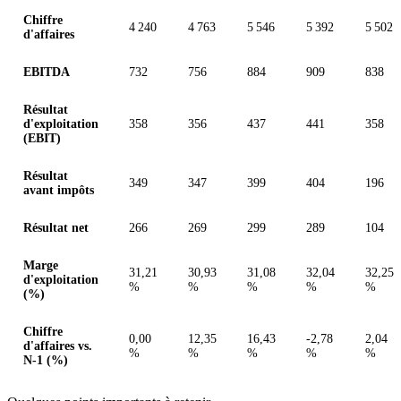
Chiffre
4 240
4 763
5 546
5 392
5 502
d'affaires
EBITDA
732
756
884
909
838
Résultat
d'exploitation
358
356
437
441
358
(EBIT)
Résultat
349
347
399
404
196
avant impôts
Résultat net
266
269
299
289
104
Marge
31,21
30,93
31,08
32,04
32,25
d'exploitation
%
%
%
%
%
(%)
Chiffre
0,00
12,35
16,43
-2,78
2,04
d'affaires vs.
%
%
%
%
%
N-1 (%)