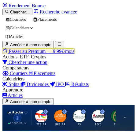
Rendement
Bourse
Recherche avancée
Chercher…
Courtiers
Placements
Calendriers
Articles
Accéder à mon compte
Passer au Premium —
9.99€/mois
Actions, ETF, Cryptos
Chercher une action
Comparateurs
Courtiers
Placements
Calendriers
Splits
Dividendes
IPO
Résultats
Apprendre
Articles
Accéder à mon compte
Le Radar
T
H
R
A
F
20 SIGNAUX
TTE.PA
RMS.PA
RS
AGCO
FCFS
MC