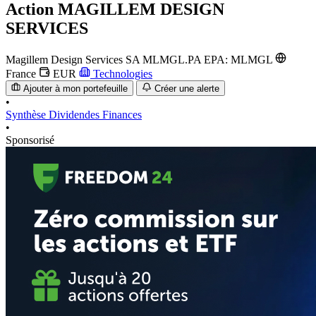
Action
MAGILLEM DESIGN
SERVICES
Magillem Design Services SA
MLMGL.PA
EPA: MLMGL
France
EUR
Technologies
Ajouter à mon portefeuille
Créer une alerte
•
Synthèse
Dividendes
Finances
•
Sponsorisé