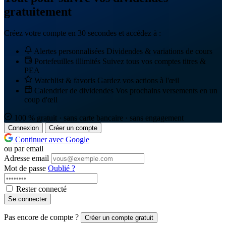
gratuitement
Créez votre compte en 30 secondes et accédez à :
Alertes personnalisées
Dividendes & variations de cours
Portefeuilles illimités
Suivez tous vos comptes titres &
PEA
Watchlist & favoris
Gardez vos actions à l'œil
Calendrier de dividendes
Vos prochains versements en un
coup d'œil
100 % gratuit · sans carte bancaire · sans engagement
Connexion
Créer un compte
Continuer avec Google
ou par email
Adresse email
Mot de passe
Oublié ?
Rester connecté
Se connecter
Pas encore de compte ?
Créer un compte gratuit