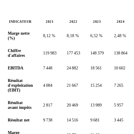
INDICATEUR
2021
2022
2023
2024
Valeurs en millions (dollar des États-Unis)
Marge nette
8,12 %
8,18 %
6,52 %
2,48 %
(%)
Chiffre
119 983
177 453
148 379
138 864
d'affaires
EBITDA
7 448
24 882
18 561
10 602
Résultat
d'exploitation
4 084
21 667
15 254
7 265
(EBIT)
Résultat
2 817
20 469
13 989
5 957
avant impôts
Résultat net
9 738
14 516
9 681
3 445
Marge