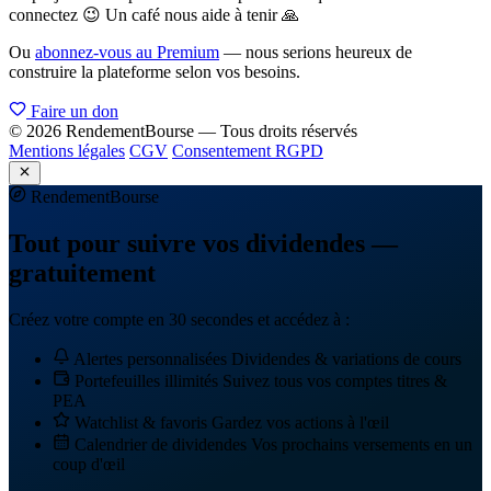
connectez 😉 Un café nous aide à tenir 🙏
Ou
abonnez-vous au Premium
— nous serions heureux de
construire la plateforme selon vos besoins.
Faire un don
© 2026 RendementBourse — Tous droits réservés
Mentions légales
CGV
Consentement RGPD
Rendement
Bourse
Tout pour suivre vos dividendes —
gratuitement
Créez votre compte en 30 secondes et accédez à :
Alertes personnalisées
Dividendes & variations de cours
Portefeuilles illimités
Suivez tous vos comptes titres &
PEA
Watchlist & favoris
Gardez vos actions à l'œil
Calendrier de dividendes
Vos prochains versements en un
coup d'œil