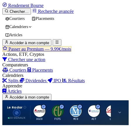
Rendement
Bourse
Recherche avancée
Chercher…
Courtiers
Placements
Calendriers
Articles
Accéder à mon compte
Passer au Premium —
9.99€/mois
Actions, ETF, Cryptos
Chercher une action
Comparateurs
Courtiers
Placements
Calendriers
Splits
Dividendes
IPO
Résultats
Apprendre
Articles
Accéder à mon compte
Le Radar
A
F
M
A
E
20 SIGNAUX
AGCO
FCFS
MCO
AIT
LLY
JA