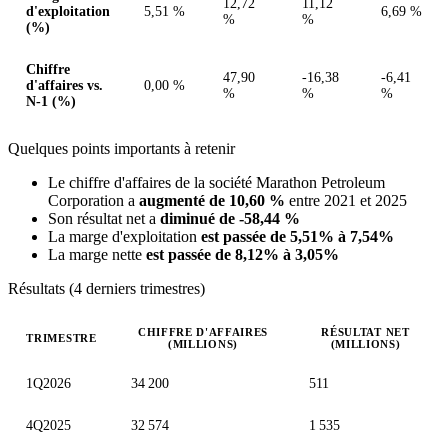
12,72
11,12
d'exploitation
5,51 %
6,69 %
%
%
(%)
Chiffre
47,90
-16,38
-6,41
d'affaires vs.
0,00 %
%
%
%
N-1 (%)
Quelques points importants à retenir
Le chiffre d'affaires de la société Marathon Petroleum
Corporation a
augmenté de 10,60 %
entre 2021 et 2025
Son résultat net a
diminué de -58,44 %
La marge d'exploitation
est passée de 5,51% à 7,54%
La marge nette
est passée de 8,12% à 3,05%
Résultats (4 derniers trimestres)
CHIFFRE D'AFFAIRES
RÉSULTAT NET
TRIMESTRE
(MILLIONS)
(MILLIONS)
Valeurs trimestrielles en millions (dollar des États-Unis)
1Q2026
34 200
511
4Q2025
32 574
1 535