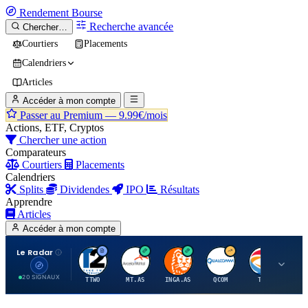
Rendement
Bourse
Recherche avancée
Chercher…
Courtiers
Placements
Calendriers
Articles
Accéder à mon compte
Passer au Premium —
9.99€/mois
Actions, ETF, Cryptos
Chercher une action
Comparateurs
Courtiers
Placements
Calendriers
Splits
Dividendes
IPO
Résultats
Apprendre
Articles
Accéder à mon compte
Le Radar
T
A
I
Q
T
20 SIGNAUX
TTWO
MT.AS
INGA.AS
QCOM
TTE
VK.