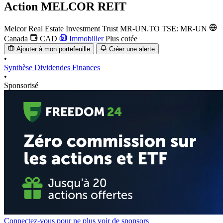
Action
MELCOR REIT
Melcor Real Estate Investment Trust
MR-UN.TO
TSE: MR-UN
Canada
CAD
Immobilier
Plus cotée
Ajouter à mon portefeuille
Créer une alerte
•
Synthèse
Dividendes
Finances
•
Sponsorisé
Connectez-vous pour ne plus voir de sponsors