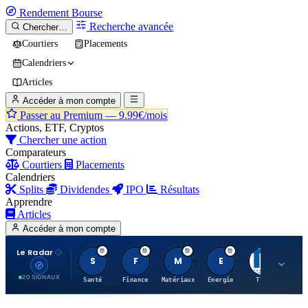
Rendement
Bourse
Recherche avancée
Chercher…
Courtiers
Placements
Calendriers
Articles
Accéder à mon compte
Passer au Premium —
9.99€/mois
Actions, ETF, Cryptos
Chercher une action
Comparateurs
Courtiers
Placements
Calendriers
Splits
Dividendes
IPO
Résultats
Apprendre
Articles
Accéder à mon compte
Le Radar
S
F
M
E
T
20 SIGNAUX
Santé
Finance
Matériaux
Energie
TTWO
MT.