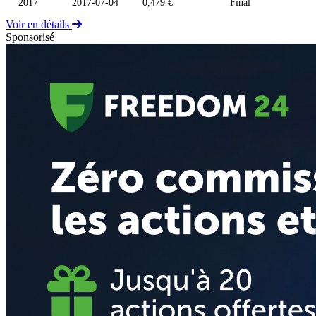
2017
2017-07-04
0,479 €
Final
Voir en détails
Sponsorisé