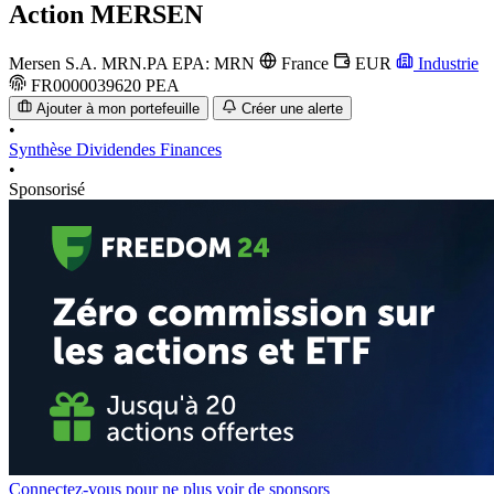
Action
MERSEN
Mersen S.A.
MRN.PA
EPA: MRN
France
EUR
Industrie
FR0000039620
PEA
Ajouter à mon portefeuille
Créer une alerte
•
Synthèse
Dividendes
Finances
•
Sponsorisé
Connectez-vous pour ne plus voir de sponsors