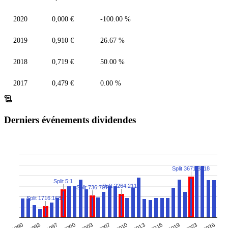
2020
0,000 €
-100.00 %
2019
0,910 €
26.67 %
2018
0,719 €
50.00 %
2017
0,479 €
0.00 %
Derniers événements dividendes
Split 3671:3518
Split 5:1
Split 2264:2113
Split 736:707
Split 1716:1687
2026
1990
1993
1997
2000
2003
2007
2010
2013
2016
2019
2023