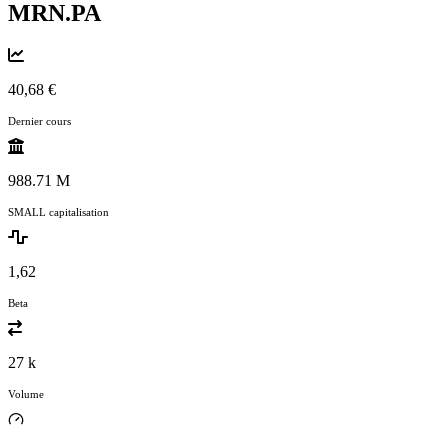
MRN.PA
40,68 €
Dernier cours
988.71 M
SMALL capitalisation
1,62
Beta
27 k
Volume