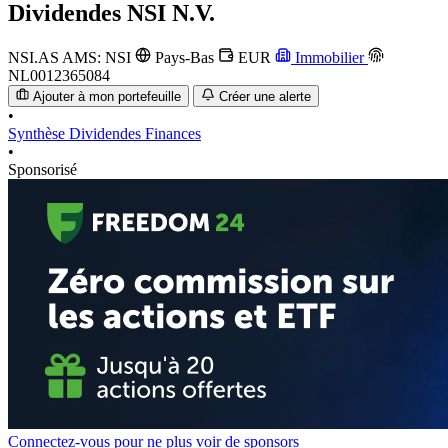
Dividendes
NSI N.V.
NSI.AS
AMS: NSI
Pays-Bas
EUR
Immobilier
NL0012365084
Ajouter à mon portefeuille
Créer une alerte
•
Synthèse
Dividendes
Finances
•
Sponsorisé
Connectez-vous pour ne plus voir de sponsors