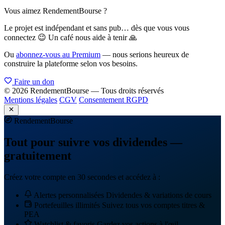
Vous aimez RendementBourse ?
Le projet est indépendant et sans pub… dès que vous vous
connectez 😉 Un café nous aide à tenir 🙏
Ou
abonnez-vous au Premium
— nous serions heureux de
construire la plateforme selon vos besoins.
Faire un don
© 2026 RendementBourse — Tous droits réservés
Mentions légales
CGV
Consentement RGPD
Rendement
Bourse
Tout pour suivre vos dividendes —
gratuitement
Créez votre compte en 30 secondes et accédez à :
Alertes personnalisées
Dividendes & variations de cours
Portefeuilles illimités
Suivez tous vos comptes titres &
PEA
Watchlist & favoris
Gardez vos actions à l'œil