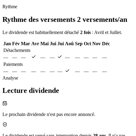
Rythme
Rythme des versements
2 versements/an
Le dividende est habituellement détaché
2 fois
: Avril et Juillet.
Jan
Fév
Mar
Avr
Mai
Jui
Jui
Aoû
Sep
Oct
Nov
Déc
Détachements
—
—
—
—
—
—
—
—
—
—
Paiements
—
—
—
—
—
—
—
—
—
—
—
Analyse
Lecture dividende
Le prochain dividende n'est pas encore annoncé.
Le dividende est versé sans interruption depuis
28 ans
. Il n'a pas