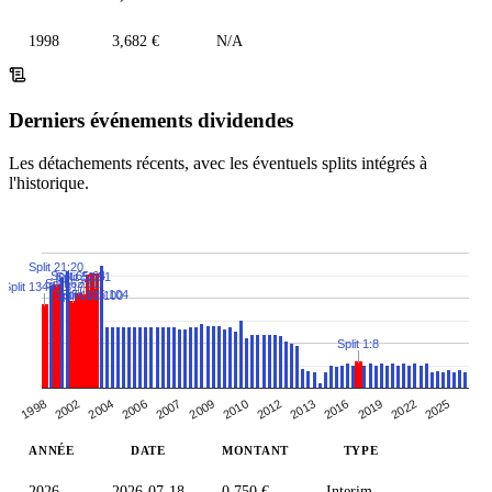
1998
3,682 €
N/A
Derniers événements dividendes
Les détachements récents, avec les éventuels splits intégrés à
l'historique.
Split 21:20
Split 65:64
Split 52:51
Split 62:61
Split 1348:1317
Split 105:104
Split 101:100
Split 1:8
2010
2022
2007
2016
2004
2012
1998
2025
2009
2019
2006
2013
2002
ANNÉE
DATE
MONTANT
TYPE
2026
2026-07-18
0,750 €
Interim