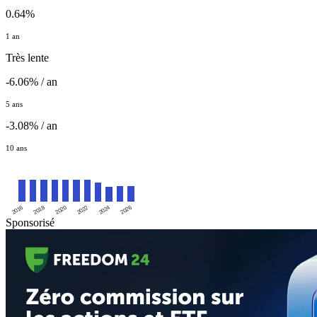
0.64%
1 an
Très lente
-6.06% / an
5 ans
-3.08% / an
10 ans
2016
2020
2024
2018
2022
2026
Sponsorisé