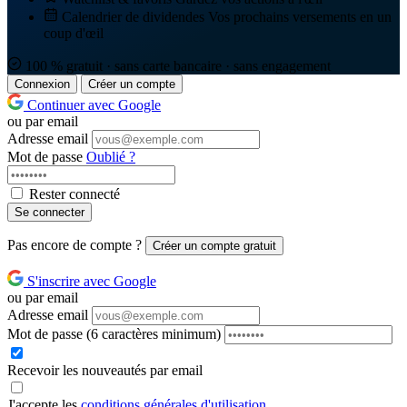
Calendrier de dividendes
Vos prochains versements en un
coup d'œil
100 % gratuit · sans carte bancaire · sans engagement
Connexion
Créer un compte
Continuer avec Google
ou par email
Adresse email
Mot de passe
Oublié ?
Rester connecté
Se connecter
Pas encore de compte ?
Créer un compte gratuit
S'inscrire avec Google
ou par email
Adresse email
Mot de passe
(6 caractères minimum)
Recevoir les nouveautés par email
J'accepte les
conditions générales d'utilisation