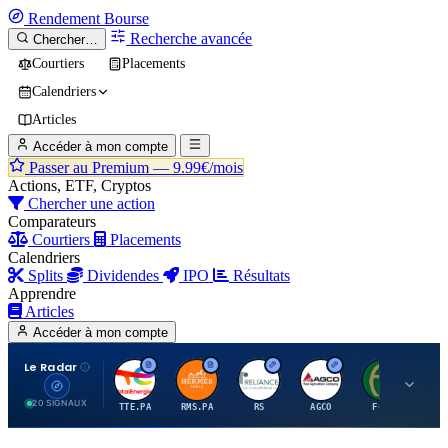
Rendement
Bourse
Recherche avancée
Chercher…
Courtiers
Placements
Calendriers
Articles
Accéder à mon compte
Passer au Premium —
9.99€/mois
Actions, ETF, Cryptos
Chercher une action
Comparateurs
Courtiers
Placements
Calendriers
Splits
Dividendes
IPO
Résultats
Apprendre
Articles
Accéder à mon compte
Le Radar
T
H
R
A
F
20 SIGNAUX
TTE.PA
RMS.PA
RS
AGCO
FCFS
MC