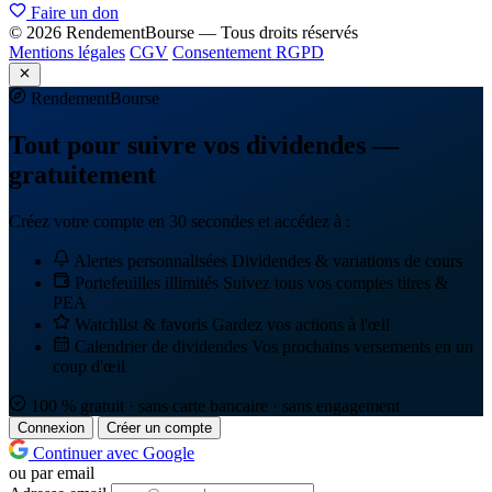
Faire un don
© 2026 RendementBourse — Tous droits réservés
Mentions légales
CGV
Consentement RGPD
Rendement
Bourse
Tout pour suivre vos dividendes —
gratuitement
Créez votre compte en 30 secondes et accédez à :
Alertes personnalisées
Dividendes & variations de cours
Portefeuilles illimités
Suivez tous vos comptes titres &
PEA
Watchlist & favoris
Gardez vos actions à l'œil
Calendrier de dividendes
Vos prochains versements en un
coup d'œil
100 % gratuit · sans carte bancaire · sans engagement
Connexion
Créer un compte
Continuer avec Google
ou par email