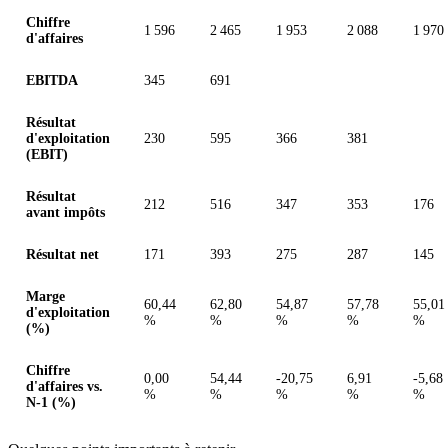
Chiffre
1 596
2 465
1 953
2 088
1 970
d'affaires
EBITDA
345
691
Résultat
d'exploitation
230
595
366
381
(EBIT)
Résultat
212
516
347
353
176
avant impôts
Résultat net
171
393
275
287
145
Marge
60,44
62,80
54,87
57,78
55,01
d'exploitation
%
%
%
%
%
(%)
Chiffre
0,00
54,44
-20,75
6,91
-5,68
d'affaires vs.
%
%
%
%
%
N-1 (%)