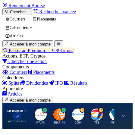
Rendement
Bourse
Recherche avancée
Chercher…
Courtiers
Placements
Calendriers
Articles
Accéder à mon compte
Passer au Premium —
9.99€/mois
Actions, ETF, Cryptos
Chercher une action
Comparateurs
Courtiers
Placements
Calendriers
Splits
Dividendes
IPO
Résultats
Apprendre
Articles
Accéder à mon compte
Le Radar
A
I
Q
T
V
20 SIGNAUX
MT.AS
INGA.AS
QCOM
TTE
VK.PA
ME