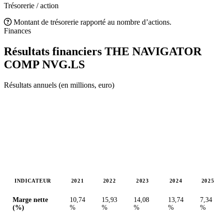
Trésorerie / action
Montant de trésorerie rapporté au nombre d’actions.
Finances
Résultats financiers THE NAVIGATOR
COMP
NVG.LS
Résultats annuels (en millions, euro)
INDICATEUR
2021
2022
2023
2024
2025
Valeurs en millions (euro)
Marge nette
10,74
15,93
14,08
13,74
7,34
(%)
%
%
%
%
%