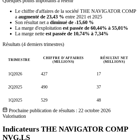
Quelques points importants à retenir
Le chiffre d'affaires de la société THE NAVIGATOR COMP
a
augmenté de 23,43 %
entre 2021 et 2025
Son résultat net a
diminué de -15,60 %
La marge d'exploitation
est passée de 60,44% à 55,01%
La marge nette
est passée de 10,74% à 7,34%
Résultats (4 derniers trimestres)
CHIFFRE D'AFFAIRES
RÉSULTAT NET
TRIMESTRE
(MILLIONS)
(MILLIONS)
Valeurs trimestrielles en millions (euro)
1Q2026
427
17
2Q2025
490
37
1Q2025
529
48
Prochaine publication de résultats :
22 octobre 2026
Valorisation
Indicateurs THE NAVIGATOR COMP
NVG.LS