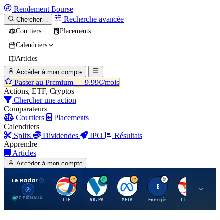
Rendement
Bourse
Recherche avancée
Chercher…
Courtiers
Placements
Calendriers
Articles
Accéder à mon compte
Passer au Premium —
9.99€/mois
Actions, ETF, Cryptos
Chercher une action
Comparateurs
Courtiers
Placements
Calendriers
Splits
Dividendes
IPO
Résultats
Apprendre
Articles
Accéder à mon compte
Le Radar
T
V
M
E
T
20 SIGNAUX
TTE
VK.PA
META
Energie
TTE.PA
RMS