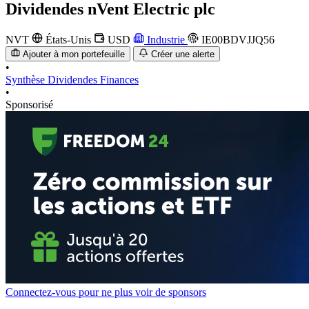
Dividendes
nVent Electric plc
NVT
États-Unis
USD
Industrie
IE00BDVJJQ56
Ajouter à mon portefeuille
Créer une alerte
•
Synthèse
Dividendes
Finances
•
Sponsorisé
Connectez-vous pour ne plus voir de sponsors