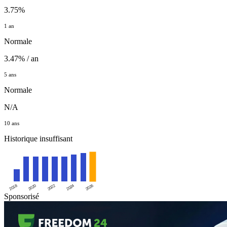
3.75%
1 an
Normale
3.47% / an
5 ans
Normale
N/A
10 ans
Historique insuffisant
2020
2024
2018
2022
2026
Sponsorisé