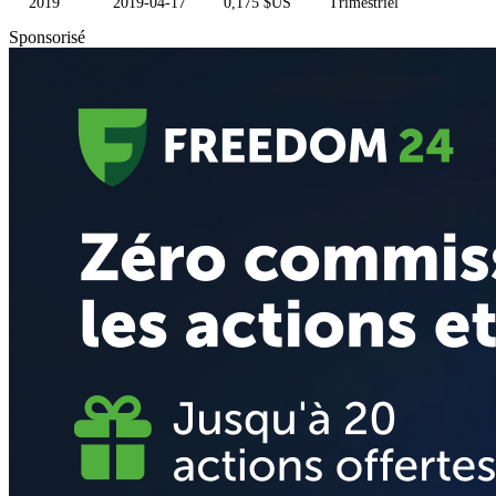
2019
2019-04-17
0,175 $US
Trimestriel
Sponsorisé