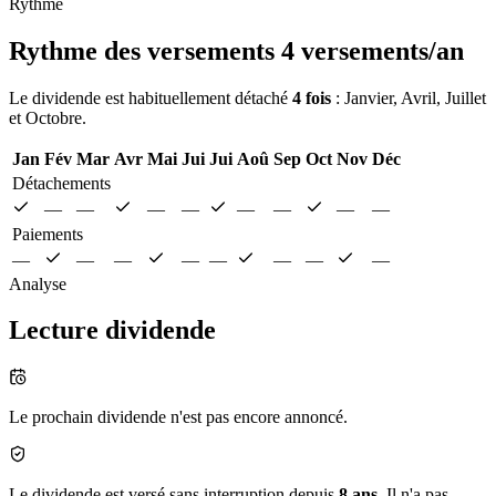
Rythme
Rythme des versements
4 versements/an
Le dividende est habituellement détaché
4 fois
: Janvier, Avril, Juillet
et Octobre.
Jan
Fév
Mar
Avr
Mai
Jui
Jui
Aoû
Sep
Oct
Nov
Déc
Détachements
—
—
—
—
—
—
—
—
Paiements
—
—
—
—
—
—
—
—
Analyse
Lecture dividende
Le prochain dividende n'est pas encore annoncé.
Le dividende est versé sans interruption depuis
8 ans
. Il n'a pas