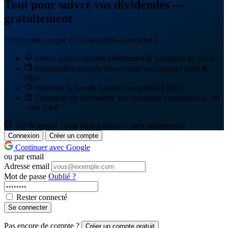
Tout pour suivre vos dividendes —
gratuitement
Créez votre compte en 30 secondes et accédez à :
Alertes personnalisées
Dividendes & variations de cours
Portefeuilles illimités
Suivez tous vos comptes titres &
PEA
Watchlist & favoris
Gardez vos actions à l'œil
Calendrier de dividendes
Vos prochains versements en un
coup d'œil
100 % gratuit · sans carte bancaire · sans engagement
Connexion
Créer un compte
Continuer avec Google
ou par email
Adresse email
Mot de passe
Oublié ?
Rester connecté
Se connecter
Pas encore de compte ?
Créer un compte gratuit