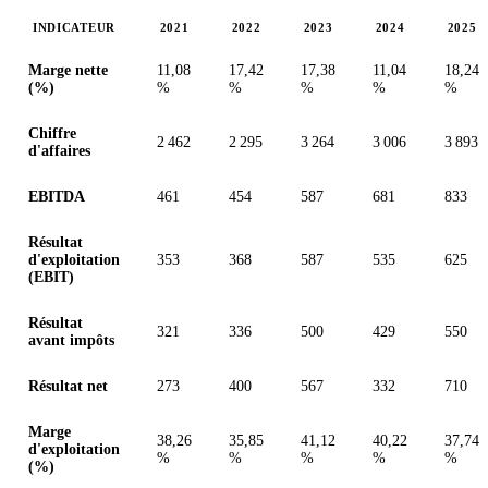
INDICATEUR
2021
2022
2023
2024
2025
Valeurs en millions (dollar des États-Unis)
Marge nette
11,08
17,42
17,38
11,04
18,24
(%)
%
%
%
%
%
Chiffre
2 462
2 295
3 264
3 006
3 893
d'affaires
EBITDA
461
454
587
681
833
Résultat
d'exploitation
353
368
587
535
625
(EBIT)
Résultat
321
336
500
429
550
avant impôts
Résultat net
273
400
567
332
710
Marge
38,26
35,85
41,12
40,22
37,74
d'exploitation
%
%
%
%
%
(%)