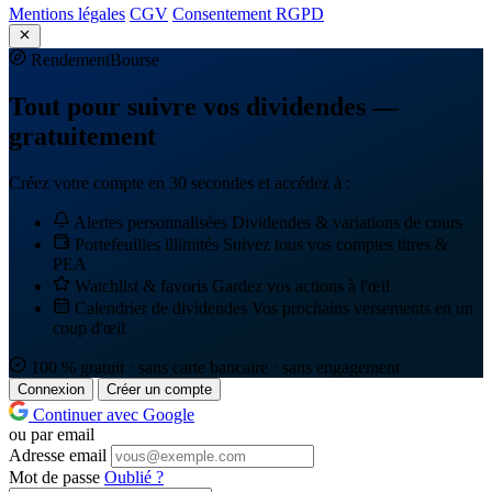
Mentions légales
CGV
Consentement RGPD
Rendement
Bourse
Tout pour suivre vos dividendes —
gratuitement
Créez votre compte en 30 secondes et accédez à :
Alertes personnalisées
Dividendes & variations de cours
Portefeuilles illimités
Suivez tous vos comptes titres &
PEA
Watchlist & favoris
Gardez vos actions à l'œil
Calendrier de dividendes
Vos prochains versements en un
coup d'œil
100 % gratuit · sans carte bancaire · sans engagement
Connexion
Créer un compte
Continuer avec Google
ou par email
Adresse email
Mot de passe
Oublié ?