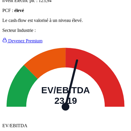
nVent Electric plc :
125,94
PCF :
élevé
Le cash-flow est valorisé à un niveau élevé.
Secteur Industrie :
Devenez Premium
EV/EBITDA
23,19
EV/EBITDA