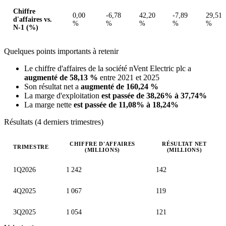
Chiffre
0,00
-6,78
42,20
-7,89
29,51
d'affaires vs.
%
%
%
%
%
N-1 (%)
Quelques points importants à retenir
Le chiffre d'affaires de la société nVent Electric plc a
augmenté de 58,13 %
entre 2021 et 2025
Son résultat net a
augmenté de 160,24 %
La marge d'exploitation
est passée de 38,26% à 37,74%
La marge nette
est passée de 11,08% à 18,24%
Résultats (4 derniers trimestres)
CHIFFRE D'AFFAIRES
RÉSULTAT NET
TRIMESTRE
(MILLIONS)
(MILLIONS)
Valeurs trimestrielles en millions (dollar des États-Unis)
1Q2026
1 242
142
4Q2025
1 067
119
3Q2025
1 054
121