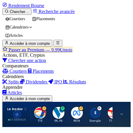
Rendement
Bourse
Recherche avancée
Chercher…
Courtiers
Placements
Calendriers
Articles
Accéder à mon compte
Passer au Premium —
9.99€/mois
Actions, ETF, Cryptos
Chercher une action
Comparateurs
Courtiers
Placements
Calendriers
Splits
Dividendes
IPO
Résultats
Apprendre
Articles
Accéder à mon compte
Le Radar
T
V
M
E
T
20 SIGNAUX
TTE
VK.PA
META
Energie
TTE.PA
RMS