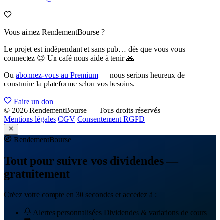
Vous aimez RendementBourse ?
Le projet est indépendant et sans pub… dès que vous vous
connectez 😉 Un café nous aide à tenir 🙏
Ou
abonnez-vous au Premium
— nous serions heureux de
construire la plateforme selon vos besoins.
Faire un don
© 2026 RendementBourse — Tous droits réservés
Mentions légales
CGV
Consentement RGPD
Rendement
Bourse
Tout pour suivre vos dividendes —
gratuitement
Créez votre compte en 30 secondes et accédez à :
Alertes personnalisées
Dividendes & variations de cours