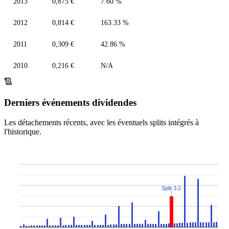
2013
0,875 €
7.60 %
2012
0,814 €
163.33 %
2011
0,309 €
42.86 %
2010
0,216 €
N/A
Derniers événements dividendes
Les détachements récents, avec les éventuels splits intégrés à
l'historique.
Split 3:2