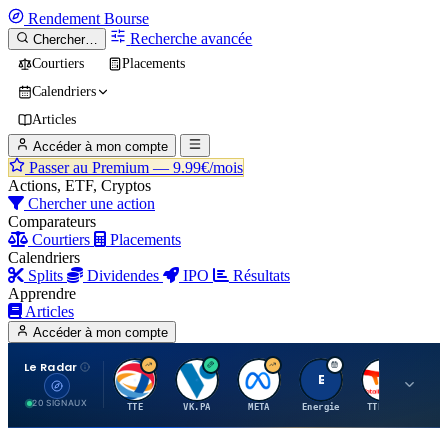
Rendement
Bourse
Recherche avancée
Chercher…
Courtiers
Placements
Calendriers
Articles
Accéder à mon compte
Passer au Premium —
9.99€/mois
Actions, ETF, Cryptos
Chercher une action
Comparateurs
Courtiers
Placements
Calendriers
Splits
Dividendes
IPO
Résultats
Apprendre
Articles
Accéder à mon compte
Le Radar
T
V
M
E
T
20 SIGNAUX
TTE
VK.PA
META
Energie
TTE.PA
RMS