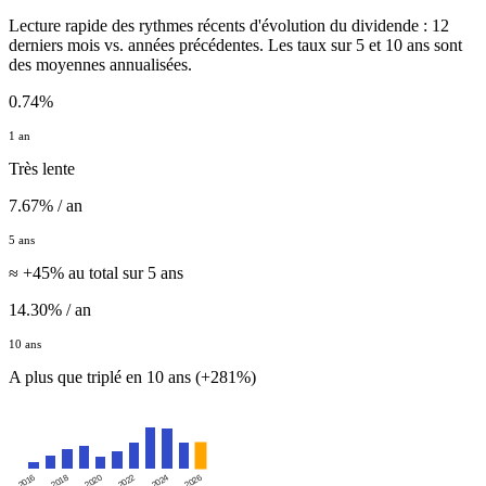
Lecture rapide des rythmes récents d'évolution du dividende : 12
derniers mois vs. années précédentes. Les taux sur 5 et 10 ans sont
des moyennes annualisées.
0.74%
1 an
Très lente
7.67% / an
5 ans
≈ +45% au total sur 5 ans
14.30% / an
10 ans
A plus que triplé en 10 ans (+281%)
2016
2020
2024
2018
2022
2026