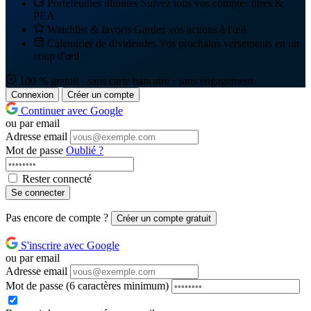
Portefeuilles illimités
Suivez tous vos comptes titres &
PEA
Watchlist & favoris
Gardez vos actions à l'œil
Calendrier de dividendes
Vos prochains versements en un
coup d'œil
100 % gratuit · sans carte bancaire · sans engagement
Connexion
Créer un compte
Continuer avec Google
ou par email
Adresse email
Mot de passe
Oublié ?
Rester connecté
Se connecter
Pas encore de compte ?
Créer un compte gratuit
S'inscrire avec Google
ou par email
Adresse email
Mot de passe
(6 caractères minimum)