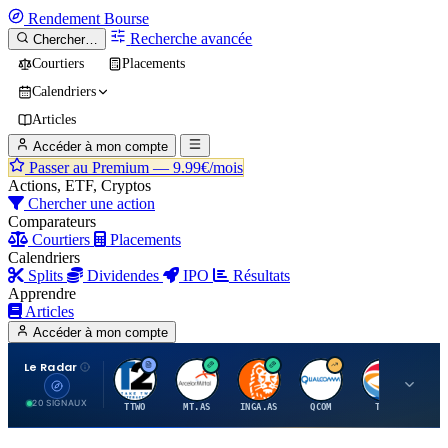
Rendement
Bourse
Recherche avancée
Chercher…
Courtiers
Placements
Calendriers
Articles
Accéder à mon compte
Passer au Premium —
9.99€/mois
Actions, ETF, Cryptos
Chercher une action
Comparateurs
Courtiers
Placements
Calendriers
Splits
Dividendes
IPO
Résultats
Apprendre
Articles
Accéder à mon compte
Le Radar
T
A
I
Q
T
20 SIGNAUX
TTWO
MT.AS
INGA.AS
QCOM
TTE
VK.