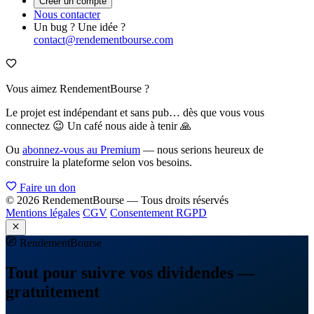
Créer un compte
Nous contacter
Un bug ? Une idée ?
contact@rendementbourse.com
Vous aimez RendementBourse ?
Le projet est indépendant et sans pub… dès que vous vous
connectez 😉 Un café nous aide à tenir 🙏
Ou
abonnez-vous au Premium
— nous serions heureux de
construire la plateforme selon vos besoins.
Faire un don
© 2026 RendementBourse — Tous droits réservés
Mentions légales
CGV
Consentement RGPD
Rendement
Bourse
Tout pour suivre vos dividendes —
gratuitement