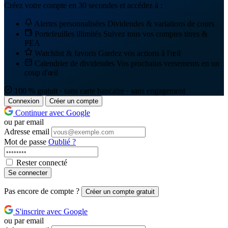
Créez votre compte en 30 secondes et accédez à :
Alertes personnalisées
Dividendes & variations de cours
Portefeuilles illimités
Suivez tous vos comptes titres &
PEA
Watchlist & favoris
Gardez vos actions à l'œil
Calendrier de dividendes
Vos prochains versements en un
coup d'œil
100 % gratuit · sans carte bancaire · sans engagement
Connexion
Créer un compte
Continuer avec Google
ou par email
Adresse email
Mot de passe
Oublié ?
Rester connecté
Se connecter
Pas encore de compte ?
Créer un compte gratuit
S'inscrire avec Google
ou par email