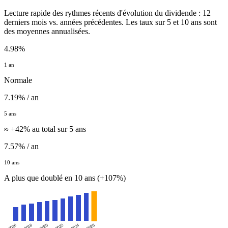
Lecture rapide des rythmes récents d'évolution du dividende : 12
derniers mois vs. années précédentes. Les taux sur 5 et 10 ans sont
des moyennes annualisées.
4.98%
1 an
Normale
7.19% / an
5 ans
≈ +42% au total sur 5 ans
7.57% / an
10 ans
A plus que doublé en 10 ans (+107%)
2016
2020
2024
2018
2022
2026