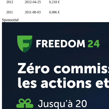
2012
2012-04-25
0,218 €
2011
2011-08-03
0,086 €
Sponsorisé