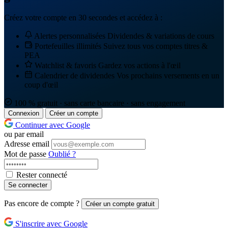
Créez votre compte en 30 secondes et accédez à :
Alertes personnalisées
Dividendes & variations de cours
Portefeuilles illimités
Suivez tous vos comptes titres &
PEA
Watchlist & favoris
Gardez vos actions à l'œil
Calendrier de dividendes
Vos prochains versements en un
coup d'œil
100 % gratuit · sans carte bancaire · sans engagement
Connexion
Créer un compte
Continuer avec Google
ou par email
Adresse email
Mot de passe
Oublié ?
Rester connecté
Se connecter
Pas encore de compte ?
Créer un compte gratuit
S'inscrire avec Google