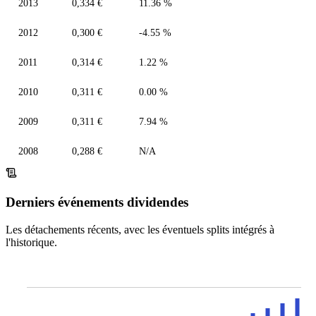
2013
0,334 €
11.36 %
2012
0,300 €
-4.55 %
2011
0,314 €
1.22 %
2010
0,311 €
0.00 %
2009
0,311 €
7.94 %
2008
0,288 €
N/A
Derniers événements dividendes
Les détachements récents, avec les éventuels splits intégrés à
l'historique.