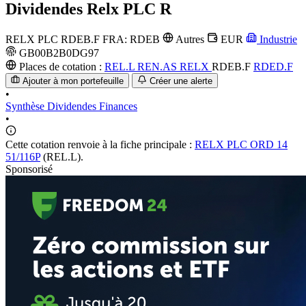
Dividendes
Relx PLC R
RELX PLC
RDEB.F
FRA: RDEB
Autres
EUR
Industrie
GB00B2B0DG97
Places de cotation :
REL.L
REN.AS
RELX
RDEB.F
RDED.F
Ajouter à mon portefeuille
Créer une alerte
•
Synthèse
Dividendes
Finances
•
Cette cotation renvoie à la fiche principale :
RELX PLC ORD 14
51/116P
(REL.L).
Sponsorisé