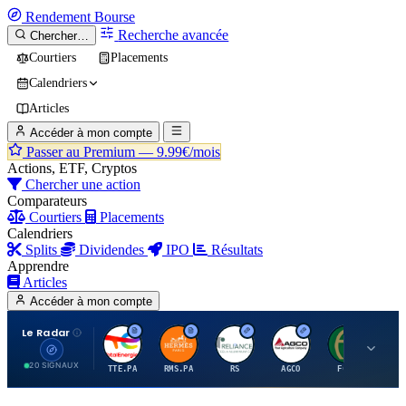
Rendement
Bourse
Recherche avancée
Chercher…
Courtiers
Placements
Calendriers
Articles
Accéder à mon compte
Passer au Premium —
9.99€/mois
Actions, ETF, Cryptos
Chercher une action
Comparateurs
Courtiers
Placements
Calendriers
Splits
Dividendes
IPO
Résultats
Apprendre
Articles
Accéder à mon compte
Le Radar
T
H
R
A
F
20 SIGNAUX
TTE.PA
RMS.PA
RS
AGCO
FCFS
MC