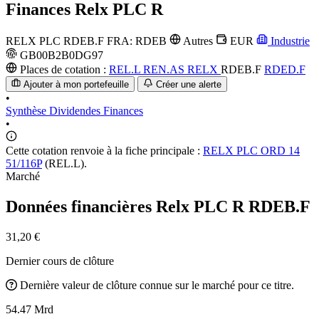
Finances
Relx PLC R
RELX PLC
RDEB.F
FRA: RDEB
Autres
EUR
Industrie
GB00B2B0DG97
Places de cotation :
REL.L
REN.AS
RELX
RDEB.F
RDED.F
Ajouter à mon portefeuille
Créer une alerte
•
Synthèse
Dividendes
Finances
•
Cette cotation renvoie à la fiche principale :
RELX PLC ORD 14
51/116P
(REL.L).
Marché
Données financières Relx PLC R
RDEB.F
31,20 €
Dernier cours de clôture
Dernière valeur de clôture connue sur le marché pour ce titre.
54.47 Mrd