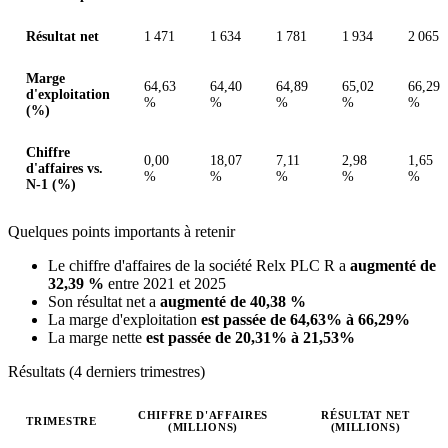
Résultat net
1 471
1 634
1 781
1 934
2 065
Marge
64,63
64,40
64,89
65,02
66,29
d'exploitation
%
%
%
%
%
(%)
Chiffre
0,00
18,07
7,11
2,98
1,65
d'affaires vs.
%
%
%
%
%
N-1 (%)
Quelques points importants à retenir
Le chiffre d'affaires de la société Relx PLC R a
augmenté de
32,39 %
entre 2021 et 2025
Son résultat net a
augmenté de 40,38 %
La marge d'exploitation
est passée de 64,63% à 66,29%
La marge nette
est passée de 20,31% à 21,53%
Résultats (4 derniers trimestres)
CHIFFRE D'AFFAIRES
RÉSULTAT NET
TRIMESTRE
(MILLIONS)
(MILLIONS)