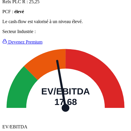
Relx PLC R :
25,25
PCF :
élevé
Le cash-flow est valorisé à un niveau élevé.
Secteur Industrie :
Devenez Premium
EV/EBITDA
17,68
EV/EBITDA