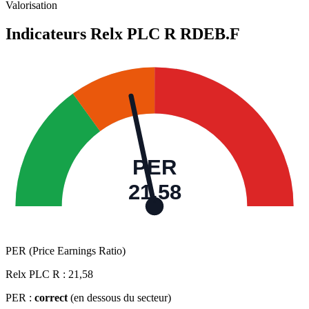
Valeurs trimestrielles en millions (GBX)
Valorisation
Indicateurs Relx PLC R
RDEB.F
PER
21,58
PER (Price Earnings Ratio)
Relx PLC R :
21,58
PER :
correct
(en dessous du secteur)