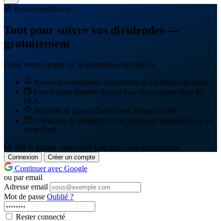
Rendement
Bourse
Tout pour suivre vos dividendes —
gratuitement
Créez votre compte en 30 secondes et accédez à :
Alertes personnalisées
Dividendes & variations de cours
Portefeuilles illimités
Suivez tous vos comptes titres &
PEA
Watchlist & favoris
Gardez vos actions à l'œil
Calendrier de dividendes
Vos prochains versements en un
coup d'œil
100 % gratuit · sans carte bancaire · sans engagement
Connexion
Créer un compte
Continuer avec Google
ou par email
Adresse email
Mot de passe
Oublié ?
Rester connecté