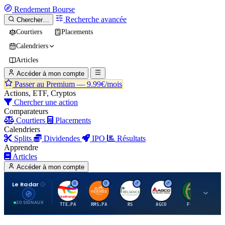
Rendement
Bourse
Recherche avancée
Chercher…
Courtiers
Placements
Calendriers
Articles
Accéder à mon compte
Passer au Premium —
9.99€/mois
Actions, ETF, Cryptos
Chercher une action
Comparateurs
Courtiers
Placements
Calendriers
Splits
Dividendes
IPO
Résultats
Apprendre
Articles
Accéder à mon compte
Le Radar
T
H
R
A
F
20 SIGNAUX
TTE.PA
RMS.PA
RS
AGCO
FCFS
MC