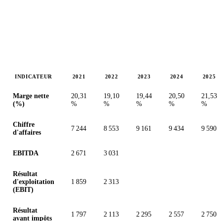
INDICATEUR
2021
2022
2023
2024
2025
Valeurs en millions (GBX)
Marge nette
20,31
19,10
19,44
20,50
21,53
(%)
%
%
%
%
%
Chiffre
7 244
8 553
9 161
9 434
9 590
d'affaires
EBITDA
2 671
3 031
Résultat
d'exploitation
1 859
2 313
(EBIT)
Résultat
1 797
2 113
2 295
2 557
2 750
avant impôts