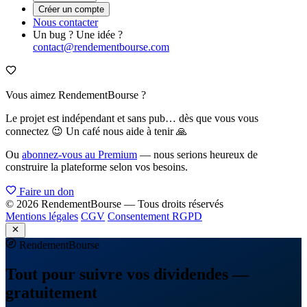
Créer un compte
Nous contacter
Un bug ? Une idée ?
contact@rendementbourse.com
Vous aimez RendementBourse ?
Le projet est indépendant et sans pub… dès que vous vous
connectez 😉 Un café nous aide à tenir 🙏
Ou
abonnez-vous au Premium
— nous serions heureux de
construire la plateforme selon vos besoins.
Faire un don
© 2026 RendementBourse — Tous droits réservés
Mentions légales
CGV
Consentement RGPD
Rendement
Bourse
Tout pour suivre vos dividendes —
gratuitement