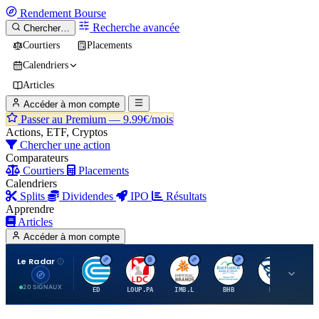
Rendement
Bourse
Recherche avancée
Chercher…
Courtiers
Placements
Calendriers
Articles
Accéder à mon compte
Passer au Premium —
9.99€/mois
Actions, ETF, Cryptos
Chercher une action
Comparateurs
Courtiers
Placements
Calendriers
Splits
Dividendes
IPO
Résultats
Apprendre
Articles
Accéder à mon compte
Le Radar
C
L
I
B
B
20 SIGNAUX
ED
LOUP.PA
IMB.L
BHB
BC
CN