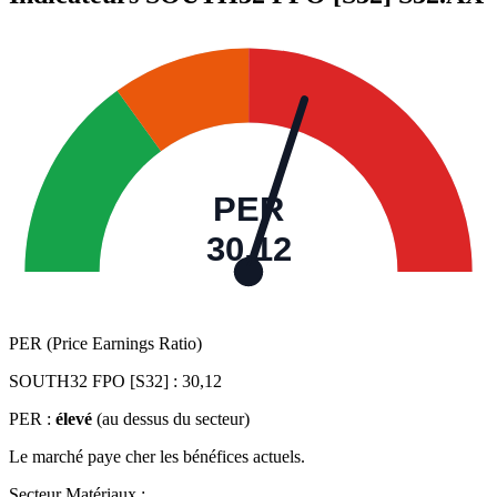
PER
30,12
PER (Price Earnings Ratio)
SOUTH32 FPO [S32] :
30,12
PER :
élevé
(au dessus du secteur)
Le marché paye cher les bénéfices actuels.
Secteur Matériaux :