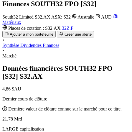
Finances
SOUTH32 FPO [S32]
South32 Limited
S32.AX
ASX: S32
Australie
AUD
Matériaux
Places de cotation :
S32.AX
32Z.F
Ajouter à mon portefeuille
Créer une alerte
•
Synthèse
Dividendes
Finances
•
Marché
Données financières SOUTH32 FPO
[S32]
S32.AX
4,86 $AU
Dernier cours de clôture
Dernière valeur de clôture connue sur le marché pour ce titre.
21.78 Mrd
LARGE capitalisation