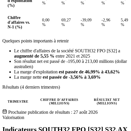
d'exploitation
%
%
%
%
%
(%)
Chiffre
0,00
69,27
-39,09
-2,96
5,49
d'affaires vs.
%
%
%
%
%
N-1 (%)
Quelques points importants à retenir
Le chiffre d'affaires de la société SOUTH32 FPO [S32] a
augmenté de 5,55 %
entre 2021 et 2025
Son résultat net est passé de -195,00 à 213,00 millions (dollar
australien)
La marge d'exploitation
est passée de 46,99% à 43,62%
La marge nette
est passée de -3,56% à 3,69%
Résultats (4 derniers trimestres)
CHIFFRE D'AFFAIRES
RÉSULTAT NET
TRIMESTRE
(MILLIONS)
(MILLIONS)
Valeurs trimestrielles en millions (dollar australien)
Prochaine publication de résultats :
27 août 2026
Valorisation
Indicateurs SOUTH32 FPO [S32]
S32.AX