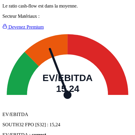
Le ratio cash-flow est dans la moyenne.
Secteur Matériaux :
Devenez Premium
EV/EBITDA
15,24
EV/EBITDA
SOUTH32 FPO [S32] :
15,24
EV/EBITDA :
correct