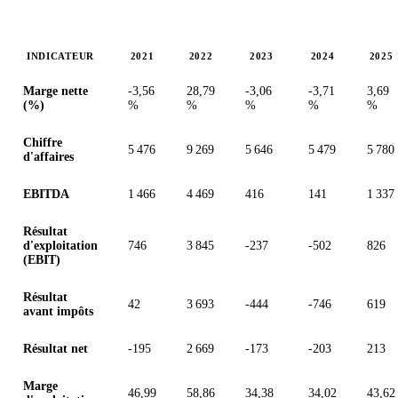
INDICATEUR
2021
2022
2023
2024
2025
Valeurs en millions (dollar australien)
Marge nette
-3,56
28,79
-3,06
-3,71
3,69
(%)
%
%
%
%
%
Chiffre
5 476
9 269
5 646
5 479
5 780
d'affaires
EBITDA
1 466
4 469
416
141
1 337
Résultat
d'exploitation
746
3 845
-237
-502
826
(EBIT)
Résultat
42
3 693
-444
-746
619
avant impôts
Résultat net
-195
2 669
-173
-203
213
Marge
46,99
58,86
34,38
34,02
43,62