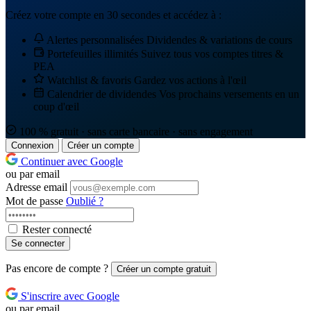
Créez votre compte en 30 secondes et accédez à :
Alertes personnalisées
Dividendes & variations de cours
Portefeuilles illimités
Suivez tous vos comptes titres &
PEA
Watchlist & favoris
Gardez vos actions à l'œil
Calendrier de dividendes
Vos prochains versements en un
coup d'œil
100 % gratuit · sans carte bancaire · sans engagement
Connexion
Créer un compte
Continuer avec Google
ou par email
Adresse email
Mot de passe
Oublié ?
Rester connecté
Se connecter
Pas encore de compte ?
Créer un compte gratuit
S'inscrire avec Google
ou par email