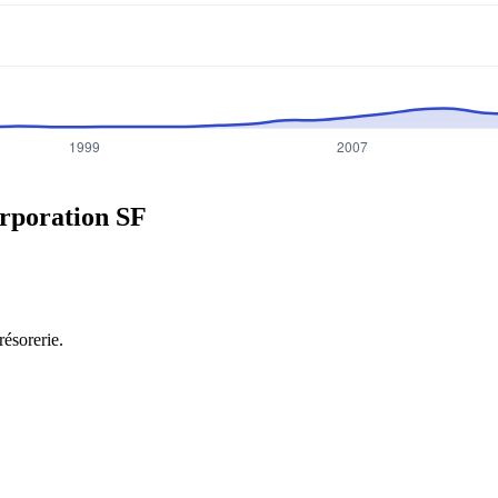
orporation
SF
résorerie.