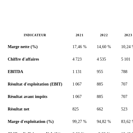
INDICATEUR
2021
2022
2023
Valeurs en millions (dollar des États-Unis)
Marge nette (%)
17,46 %
14,60 %
10,24
Chiffre d'affaires
4 723
4 535
5 101
EBITDA
1 131
955
788
Résultat d'exploitation (EBIT)
1 067
885
707
Résultat avant impôts
1 067
885
707
Résultat net
825
662
523
Marge d'exploitation (%)
99,27 %
94,82 %
83,62