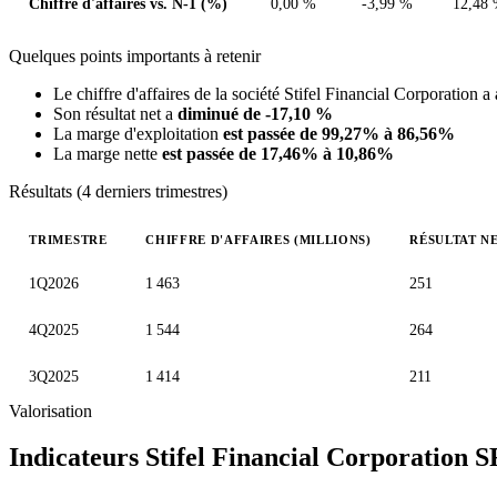
Chiffre d'affaires vs. N-1 (%)
0,00 %
-3,99 %
12,48
Quelques points importants à retenir
Le chiffre d'affaires de la société Stifel Financial Corporation a
Son résultat net a
diminué de -17,10 %
La marge d'exploitation
est passée de 99,27% à 86,56%
La marge nette
est passée de 17,46% à 10,86%
Résultats (4 derniers trimestres)
TRIMESTRE
CHIFFRE D'AFFAIRES (MILLIONS)
RÉSULTAT NE
Valeurs trimestrielles en millions (dollar des États-Unis)
1Q2026
1 463
251
4Q2025
1 544
264
3Q2025
1 414
211
Valorisation
Indicateurs Stifel Financial Corporation
S