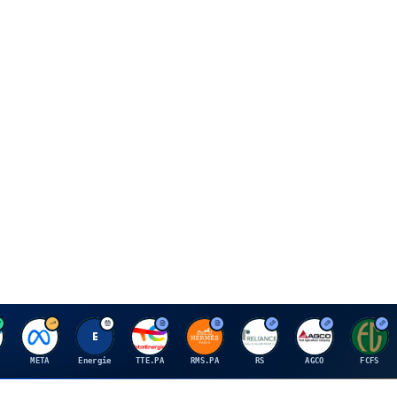
M
E
T
H
R
A
F
META
Energie
TTE.PA
RMS.PA
RS
AGCO
FCFS