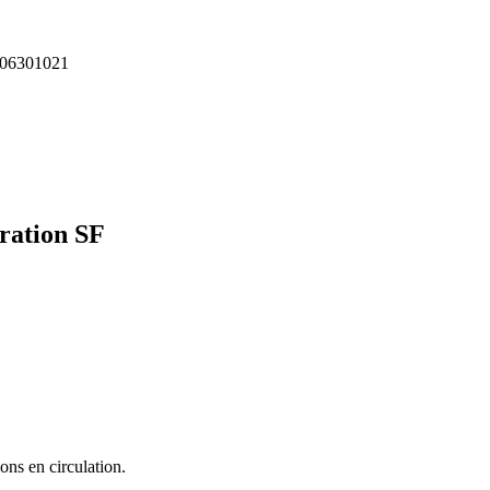
06301021
oration
SF
ons en circulation.