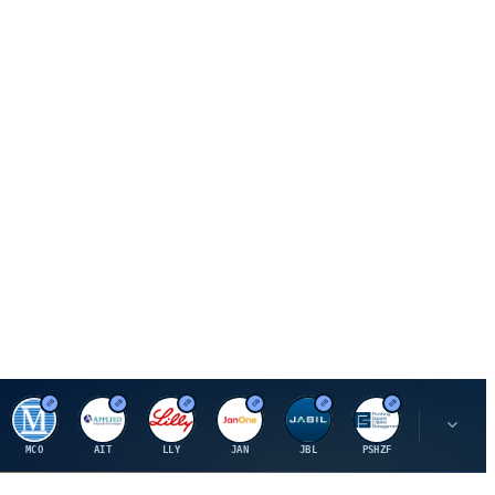
M
A
E
J
J
P
O
MCO
AIT
LLY
JAN
JBL
PSHZF
OXSQ