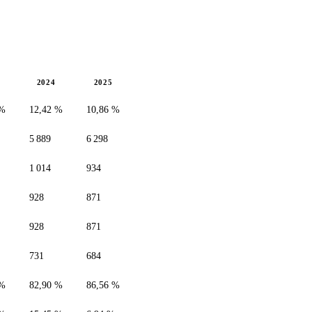
2024
2025
 %
12,42 %
10,86 %
5 889
6 298
1 014
934
928
871
928
871
731
684
 %
82,90 %
86,56 %