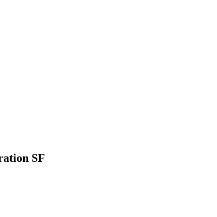
oration
SF