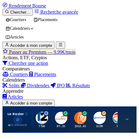
Rendement
Bourse
Recherche avancée
Chercher…
Courtiers
Placements
Calendriers
Articles
Accéder à mon compte
Passer au Premium —
9.99€/mois
Actions, ETF, Cryptos
Chercher une action
Comparateurs
Courtiers
Placements
Calendriers
Splits
Dividendes
IPO
Résultats
Apprendre
Articles
Accéder à mon compte
Le Radar
T
A
I
Q
T
20 SIGNAUX
TTWO
MT.AS
INGA.AS
QCOM
TTE
VK.