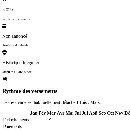
3.02%
Rendement annualisé
Non annoncé
Prochain dividende
Historique irrégulier
Stabilité du dividende
Rythme des versements
Le dividende est habituellement détaché
1 fois
: Mars.
Jan
Fév
Mar
Avr
Mai
Jui
Jui
Aoû
Sep
Oct
Nov
Dé
Détachements
Paiements