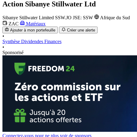
Action
Sibanye Stillwater Ltd
Sibanye Stillwater Limited
SSW.JO
JSE: SSW
Afrique du Sud
ZAC
Matériaux
Ajouter à mon portefeuille
Créer une alerte
•
Synthèse
Dividendes
Finances
•
Sponsorisé
Connectez-vous pour ne plus voir de sponsors