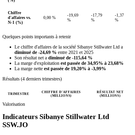
(%)
Chiffre
-19,69
-17,79
-1,37
d'affaires vs.
0,00 %
%
%
%
N-1 (%)
Quelques points importants à retenir
Le chiffre d'affaires de la société Sibanye Stillwater Ltd a
diminué de -24,69 %
entre 2021 et 2025
Son résultat net a
diminué de -115,64 %
La marge d'exploitation
est passée de 34,95% à 23,68%
La marge nette
est passée de 19,20% à -3,99%
Résultats (4 derniers trimestres)
CHIFFRE D'AFFAIRES
RÉSULTAT NET
TRIMESTRE
(MILLIONS)
(MILLIONS)
Valeurs trimestrielles en millions (ZAC)
Valorisation
Indicateurs Sibanye Stillwater Ltd
SSW.JO