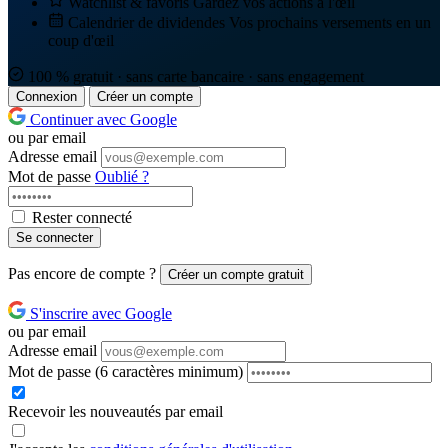
Watchlist & favoris
Gardez vos actions à l'œil
Calendrier de dividendes
Vos prochains versements en un
coup d'œil
100 % gratuit · sans carte bancaire · sans engagement
Connexion
Créer un compte
Continuer avec Google
ou par email
Adresse email
Mot de passe
Oublié ?
Rester connecté
Se connecter
Pas encore de compte ?
Créer un compte gratuit
S'inscrire avec Google
ou par email
Adresse email
Mot de passe
(6 caractères minimum)
Recevoir les nouveautés par email