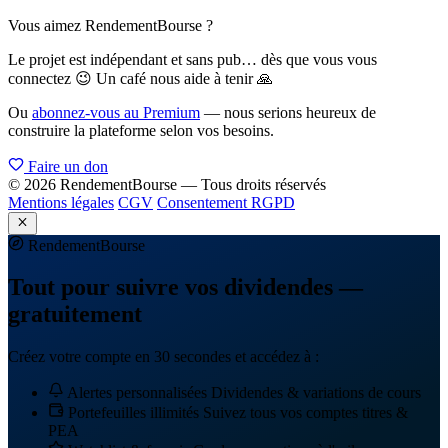
Vous aimez RendementBourse ?
Le projet est indépendant et sans pub… dès que vous vous
connectez 😉 Un café nous aide à tenir 🙏
Ou
abonnez-vous au Premium
— nous serions heureux de
construire la plateforme selon vos besoins.
Faire un don
© 2026 RendementBourse — Tous droits réservés
Mentions légales
CGV
Consentement RGPD
Rendement
Bourse
Tout pour suivre vos dividendes —
gratuitement
Créez votre compte en 30 secondes et accédez à :
Alertes personnalisées
Dividendes & variations de cours
Portefeuilles illimités
Suivez tous vos comptes titres &
PEA