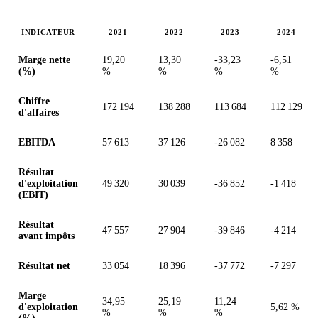
INDICATEUR
2021
2022
2023
2024
Valeurs en millions (ZAC)
Marge nette
19,20
13,30
-33,23
-6,51
(%)
%
%
%
%
Chiffre
172 194
138 288
113 684
112 129
d'affaires
EBITDA
57 613
37 126
-26 082
8 358
Résultat
d'exploitation
49 320
30 039
-36 852
-1 418
(EBIT)
Résultat
47 557
27 904
-39 846
-4 214
avant impôts
Résultat net
33 054
18 396
-37 772
-7 297
Marge
34,95
25,19
11,24
d'exploitation
5,62 %
%
%
%