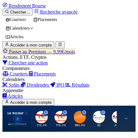
Rendement
Bourse
Recherche avancée
Chercher…
Courtiers
Placements
Calendriers
Articles
Accéder à mon compte
Passer au Premium —
9.99€/mois
Actions, ETF, Cryptos
Chercher une action
Comparateurs
Courtiers
Placements
Calendriers
Splits
Dividendes
IPO
Résultats
Apprendre
Articles
Accéder à mon compte
Le Radar
T
T
H
R
A
20 SIGNAUX
TTE.PA
TTE.PA
RMS.PA
RS
AGCO
FC