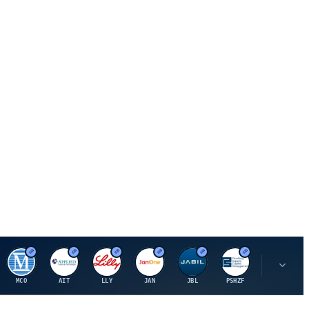
M
A
E
J
J
P
O
MCO
AIT
LLY
JAN
JBL
PSHZF
OXSQ