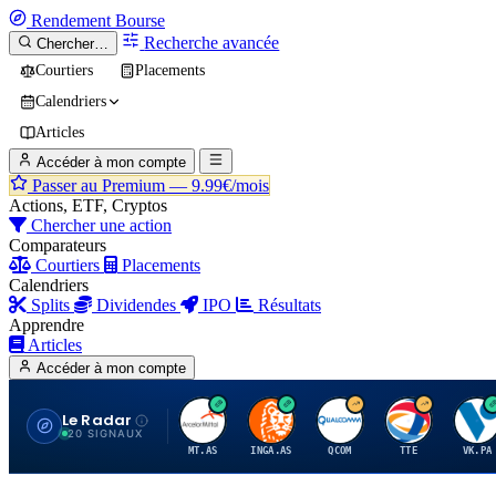
Rendement
Bourse
Recherche avancée
Chercher…
Courtiers
Placements
Calendriers
Articles
Accéder à mon compte
Passer au Premium —
9.99€/mois
Actions, ETF, Cryptos
Chercher une action
Comparateurs
Courtiers
Placements
Calendriers
Splits
Dividendes
IPO
Résultats
Apprendre
Articles
Accéder à mon compte
Le Radar
A
I
Q
T
V
20 SIGNAUX
MT.AS
INGA.AS
QCOM
TTE
VK.PA