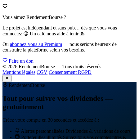
Vous aimez RendementBourse ?
Le projet est indépendant et sans pub… dès que vous vous
connectez 😉 Un café nous aide à tenir 🙏
Ou
abonnez-vous au Premium
— nous serions heureux de
construire la plateforme selon vos besoins.
Faire un don
© 2026 RendementBourse — Tous droits réservés
Mentions légales
CGV
Consentement RGPD
Rendement
Bourse
Tout pour suivre vos dividendes —
gratuitement
Créez votre compte en 30 secondes et accédez à :
Alertes personnalisées
Dividendes & variations de cours
Portefeuilles illimités
Suivez tous vos comptes titres &