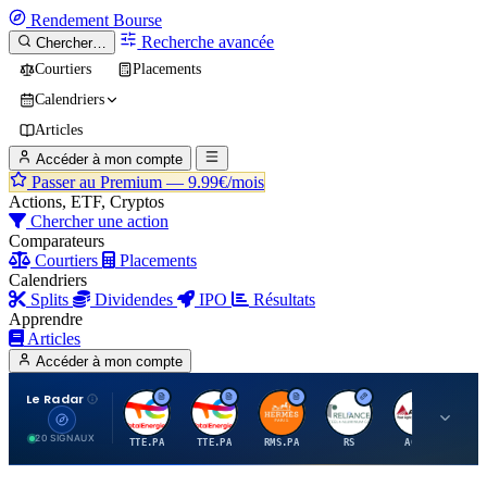
Rendement
Bourse
Recherche avancée
Chercher…
Courtiers
Placements
Calendriers
Articles
Accéder à mon compte
Passer au Premium —
9.99€/mois
Actions, ETF, Cryptos
Chercher une action
Comparateurs
Courtiers
Placements
Calendriers
Splits
Dividendes
IPO
Résultats
Apprendre
Articles
Accéder à mon compte
Le Radar
T
T
H
R
A
20 SIGNAUX
TTE.PA
TTE.PA
RMS.PA
RS
AGCO
FC