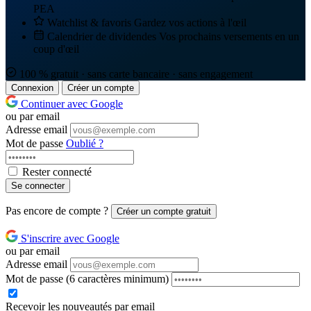
PEA
Watchlist & favoris
Gardez vos actions à l'œil
Calendrier de dividendes
Vos prochains versements en un
coup d'œil
100 % gratuit · sans carte bancaire · sans engagement
Connexion
Créer un compte
Continuer avec Google
ou par email
Adresse email
Mot de passe
Oublié ?
Rester connecté
Se connecter
Pas encore de compte ?
Créer un compte gratuit
S'inscrire avec Google
ou par email
Adresse email
Mot de passe
(6 caractères minimum)
Recevoir les nouveautés par email