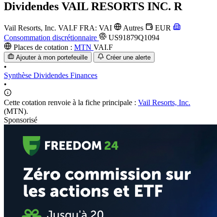
Dividendes
VAIL RESORTS INC. R
Vail Resorts, Inc.
VAI.F
FRA: VAI
Autres
EUR
Consommation discrétionnaire
US91879Q1094
Places de cotation :
MTN
VAI.F
Ajouter à mon portefeuille
Créer une alerte
•
Synthèse
Dividendes
Finances
•
Cette cotation renvoie à la fiche principale :
Vail Resorts, Inc.
(MTN).
Sponsorisé