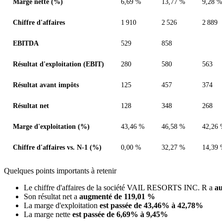
Marge nette (%)
6,69 %
13,77 %
9,28 
Chiffre d'affaires
1 910
2 526
2 889
EBITDA
529
858
Résultat d'exploitation (EBIT)
280
580
563
Résultat avant impôts
125
457
374
Résultat net
128
348
268
Marge d'exploitation (%)
43,46 %
46,58 %
42,26
Chiffre d'affaires vs. N-1 (%)
0,00 %
32,27 %
14,39
Quelques points importants à retenir
Le chiffre d'affaires de la société VAIL RESORTS INC. R a
a
Son résultat net a
augmenté de 119,01 %
La marge d'exploitation
est passée de 43,46% à 42,78%
La marge nette
est passée de 6,69% à 9,45%