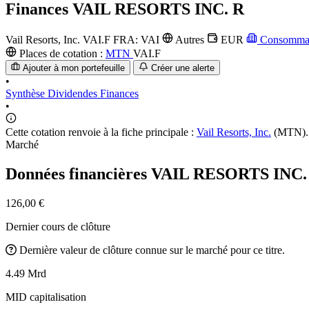
Finances
VAIL RESORTS INC. R
Vail Resorts, Inc.
VAI.F
FRA: VAI
Autres
EUR
Consommati
Places de cotation :
MTN
VAI.F
Ajouter à mon portefeuille
Créer une alerte
•
Synthèse
Dividendes
Finances
•
Cette cotation renvoie à la fiche principale :
Vail Resorts, Inc.
(MTN).
Marché
Données financières VAIL RESORTS INC
126,00 €
Dernier cours de clôture
Dernière valeur de clôture connue sur le marché pour ce titre.
4.49 Mrd
MID capitalisation