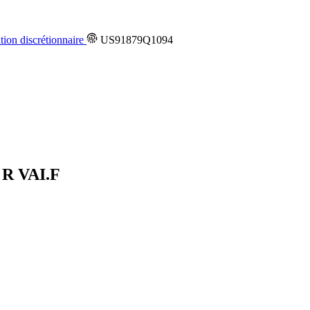
on discrétionnaire
US91879Q1094
. R
VAI.F