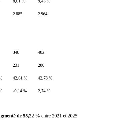
%
8,01 %
9,45 %
2 885
2 964
340
402
231
280
 %
42,61 %
42,78 %
 %
-0,14 %
2,74 %
ugmenté de 55,22 %
entre 2021 et 2025