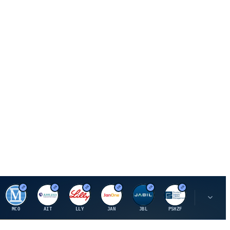
M
A
E
J
J
P
O
MCO
AIT
LLY
JAN
JBL
PSHZF
OXSQ