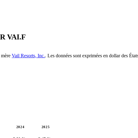
 R
VAI.F
té mère
Vail Resorts, Inc.
. Les données sont exprimées en dollar des État
2024
2025