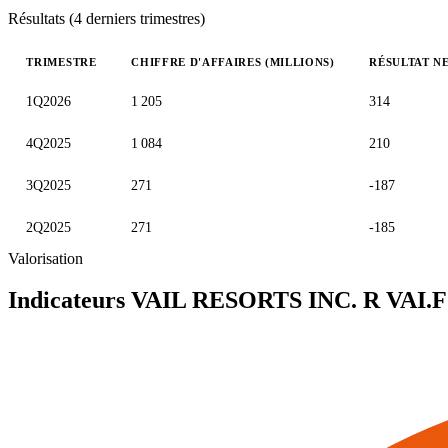
Résultats (4 derniers trimestres)
TRIMESTRE
CHIFFRE D'AFFAIRES (MILLIONS)
RÉSULTAT NE
Valeurs trimestrielles en millions (dollar des États-Unis)
1Q2026
1 205
314
4Q2025
1 084
210
3Q2025
271
-187
2Q2025
271
-185
Valorisation
Indicateurs VAIL RESORTS INC. R
VAI.F