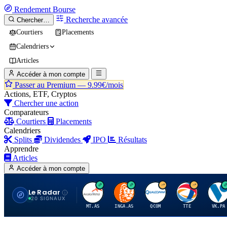
Rendement
Bourse
Recherche avancée
Chercher…
Courtiers
Placements
Calendriers
Articles
Accéder à mon compte
Passer au Premium —
9.99€/mois
Actions, ETF, Cryptos
Chercher une action
Comparateurs
Courtiers
Placements
Calendriers
Splits
Dividendes
IPO
Résultats
Apprendre
Articles
Accéder à mon compte
Le Radar
A
I
Q
T
V
20 SIGNAUX
MT.AS
INGA.AS
QCOM
TTE
VK.PA