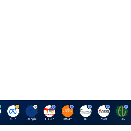
M
E
T
H
R
A
F
META
Energie
TTE.PA
RMS.PA
RS
AGCO
FCFS