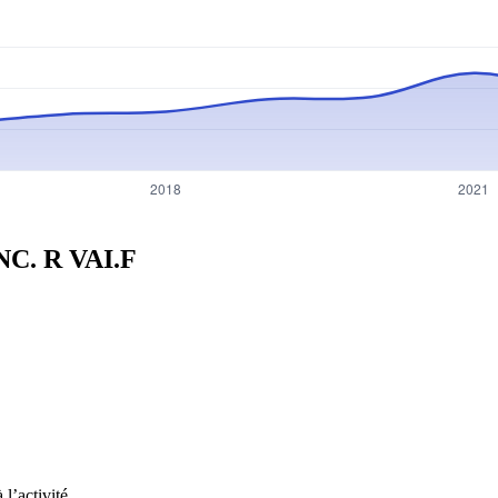
INC. R
VAI.F
l’activité.