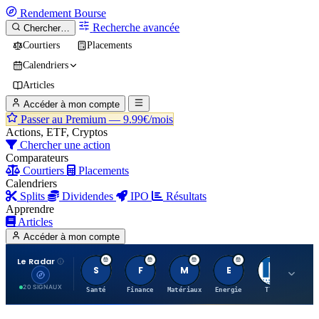
Rendement
Bourse
Recherche avancée
Chercher…
Courtiers
Placements
Calendriers
Articles
Accéder à mon compte
Passer au Premium —
9.99€/mois
Actions, ETF, Cryptos
Chercher une action
Comparateurs
Courtiers
Placements
Calendriers
Splits
Dividendes
IPO
Résultats
Apprendre
Articles
Accéder à mon compte
Le Radar
S
F
M
E
T
20 SIGNAUX
Santé
Finance
Matériaux
Energie
TTWO
MT.