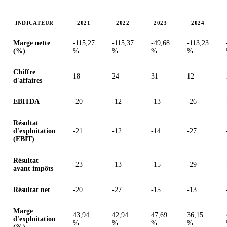
INDICATEUR
2021
2022
2023
2024
Valeurs en millions (franc suisse)
Marge nette
-115,27
-115,37
-49,68
-113,23
(%)
%
%
%
%
Chiffre
18
24
31
12
d'affaires
EBITDA
-20
-12
-13
-26
Résultat
d'exploitation
-21
-12
-14
-27
(EBIT)
Résultat
-23
-13
-15
-29
avant impôts
Résultat net
-20
-27
-15
-13
Marge
43,94
42,94
47,69
36,15
d'exploitation
%
%
%
%