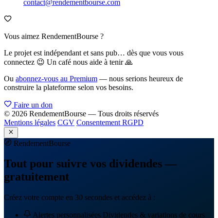
contact@rendementbourse.com
Vous aimez RendementBourse ?
Le projet est indépendant et sans pub… dès que vous vous
connectez 😉 Un café nous aide à tenir 🙏
Ou
abonnez-vous au Premium
— nous serions heureux de
construire la plateforme selon vos besoins.
Faire un don
© 2026 RendementBourse — Tous droits réservés
Mentions légales
CGV
Consentement RGPD
Rendement
Bourse
Tout pour suivre vos dividendes —
gratuitement
Créez votre compte en 30 secondes et accédez à :
Alertes personnalisées
Dividendes & variations de cours