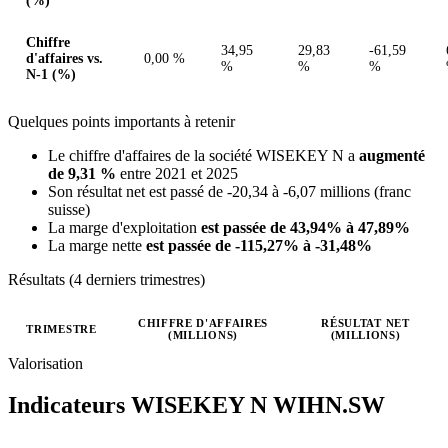
(%)
Chiffre
34,95
29,83
-61,59
d'affaires vs.
0,00 %
%
%
%
N-1 (%)
Quelques points importants à retenir
Le chiffre d'affaires de la société WISEKEY N a
augmenté
de 9,31 %
entre 2021 et 2025
Son résultat net est passé de -20,34 à -6,07 millions (franc
suisse)
La marge d'exploitation
est passée de 43,94% à 47,89%
La marge nette
est passée de -115,27% à -31,48%
Résultats (4 derniers trimestres)
CHIFFRE D'AFFAIRES
RÉSULTAT NET
TRIMESTRE
(MILLIONS)
(MILLIONS)
Valeurs trimestrielles en millions (franc suisse)
Valorisation
Indicateurs WISEKEY N
WIHN.SW