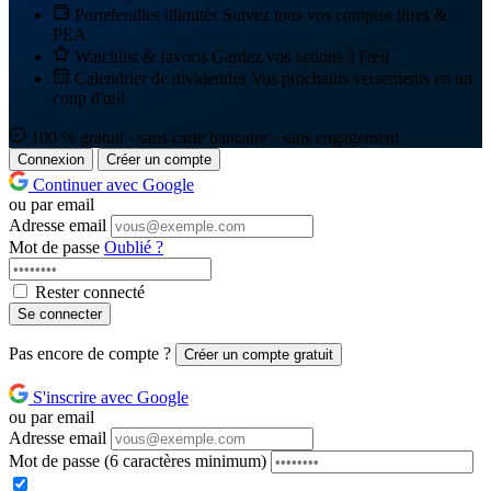
Portefeuilles illimités
Suivez tous vos comptes titres &
PEA
Watchlist & favoris
Gardez vos actions à l'œil
Calendrier de dividendes
Vos prochains versements en un
coup d'œil
100 % gratuit · sans carte bancaire · sans engagement
Connexion
Créer un compte
Continuer avec Google
ou par email
Adresse email
Mot de passe
Oublié ?
Rester connecté
Se connecter
Pas encore de compte ?
Créer un compte gratuit
S'inscrire avec Google
ou par email
Adresse email
Mot de passe
(6 caractères minimum)