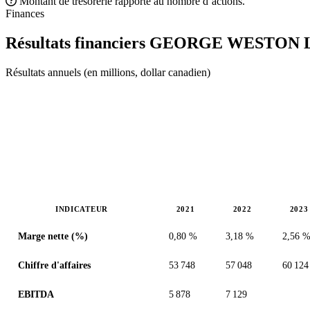
Montant de trésorerie rapporté au nombre d’actions.
Finances
Résultats financiers GEORGE WESTO
Résultats annuels (en millions, dollar canadien)
INDICATEUR
2021
2022
2023
Valeurs en millions (dollar canadien)
Marge nette (%)
0,80 %
3,18 %
2,56 
Chiffre d'affaires
53 748
57 048
60 124
EBITDA
5 878
7 129