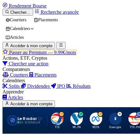
Rendement
Bourse
Recherche avancée
Chercher…
Courtiers
Placements
Calendriers
Articles
Accéder à mon compte
Passer au Premium —
9.99€/mois
Actions, ETF, Cryptos
Chercher une action
Comparateurs
Courtiers
Placements
Calendriers
Splits
Dividendes
IPO
Résultats
Apprendre
Articles
Accéder à mon compte
Le Radar
T
V
M
E
T
20 SIGNAUX
TTE
VK.PA
META
Energie
TTE.PA