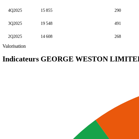
4Q2025
15 855
290
3Q2025
19 548
491
2Q2025
14 608
268
Valorisation
Indicateurs GEORGE WESTON LIMIT