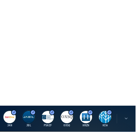
J
J
P
O
H
H
U
JAN
JBL
PSHZF
OXSQ
HRZN
HIW
UMH