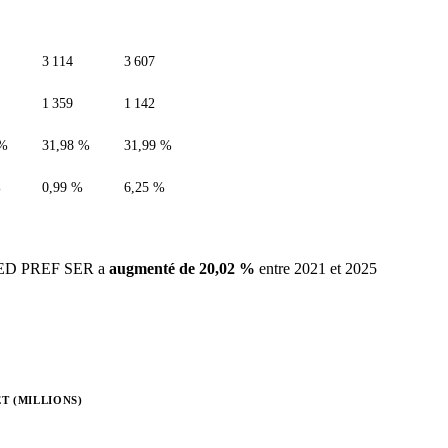
3 114
3 607
1 359
1 142
 %
31,98 %
31,99 %
%
0,99 %
6,25 %
ITED PREF SER a
augmenté de 20,02 %
entre 2021 et 2025
T (MILLIONS)