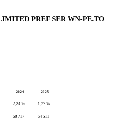
N LIMITED PREF SER
WN-PE.TO
2024
2025
%
2,24 %
1,77 %
60 717
64 511