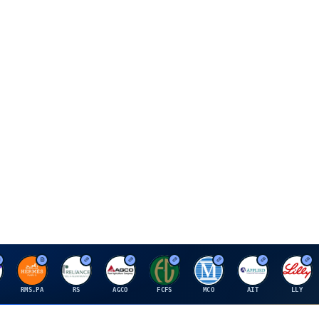
H
R
A
F
M
A
E
RMS.PA
RS
AGCO
FCFS
MCO
AIT
LLY