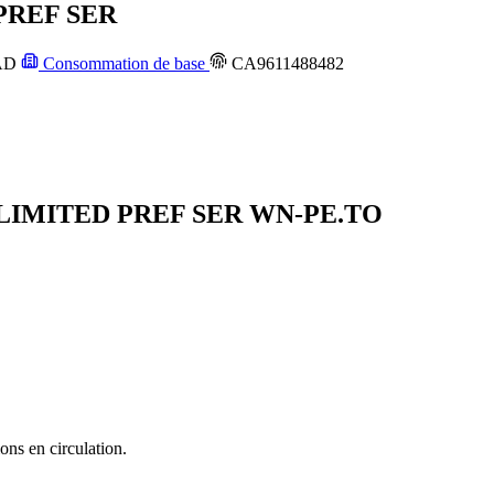
PREF SER
AD
Consommation de base
CA9611488482
 LIMITED PREF SER
WN-PE.TO
ons en circulation.