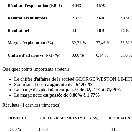
Résultat d'exploitation (EBIT)
4 043
4 579
Résultat avant impôts
2 377
3 640
3 474
Résultat net
431
1 816
1 540
Marge d'exploitation (%)
32,21 %
32,46 %
32,62
Chiffre d'affaires vs. N-1 (%)
0,00 %
6,14 %
5,39 
Quelques points importants à retenir
Le chiffre d'affaires de la société GEORGE WESTON LIM
Son résultat net a
augmenté de 164,97 %
La marge d'exploitation
est passée de 32,21% à 31,99%
La marge nette
est passée de 0,80% à 1,77%
Résultats (4 derniers trimestres)
TRIMESTRE
CHIFFRE D'AFFAIRES (MILLIONS)
RÉSULTAT NE
Valeurs trimestrielles en millions (dollar canadien)
2Q2026
15 201
143